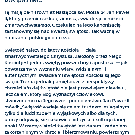
zwyciężył śmierć.
Tę misję pełnił również Następca św. Piotra bł. Jan Paweł
II, który przemierzał kulę ziemską, świadcząc o miłości
Zmartwychwstałego. Oczekując na jego kanonizację,
zastanówmy się nad kwestią świętości, tak ważną w
nauczaniu polskiego papieża.
Świętość należy do istoty Kościoła — ciała
zmartwychwstałego Chrystusa. Założony przez Niego
Kościół jest jeden, święty, powszechny i apostolski — jak
powtarzamy w wyznaniu wiary. Widzialnymi i
autentycznymi świadkami świętości Kościoła są jego
święci. Trzeba jednak pamiętać, że z perspektywy
chrześcijańskiej świętość nie jest przywilejem niewielu,
lecz celem, który Bóg wyznaczył człowiekowi,
stworzonemu na Jego wzór i podobieństwo. Jan Paweł II
mówił: „Świętość wydaje się celem trudnym, osiągalnym
tylko dla ludzi zupełnie wyjątkowych albo dla tych,
którzy odrywają się całkowicie od życia i kultury danej
epoki. W rzeczywistości świętość jest darem i zadaniem
zakorzenionym w chrzcie i bierzmowaniu, powierzonym