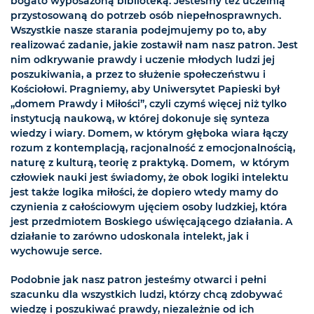
bogato wyposażoną biblioteką. Jesteśmy też uczelnią
przystosowaną do potrzeb osób niepełnosprawnych.
Wszystkie nasze starania podejmujemy po to, aby
realizować zadanie, jakie zostawił nam nasz patron. Jest
nim odkrywanie prawdy i uczenie młodych ludzi jej
poszukiwania, a przez to służenie społeczeństwu i
Kościołowi. Pragniemy, aby Uniwersytet Papieski był
„domem Prawdy i Miłości”, czyli czymś więcej niż tylko
instytucją naukową, w której dokonuje się synteza
wiedzy i wiary. Domem, w którym głęboka wiara łączy
rozum z kontemplacją, racjonalność z emocjonalnością,
naturę z kulturą, teorię z praktyką. Domem, w którym
człowiek nauki jest świadomy, że obok logiki intelektu
jest także logika miłości, że dopiero wtedy mamy do
czynienia z całościowym ujęciem osoby ludzkiej, która
jest przedmiotem Boskiego uświęcającego działania. A
działanie to zarówno udoskonala intelekt, jak i
wychowuje serce.
Podobnie jak nasz patron jesteśmy otwarci i pełni
szacunku dla wszystkich ludzi, którzy chcą zdobywać
wiedzę i poszukiwać prawdy, niezależnie od ich