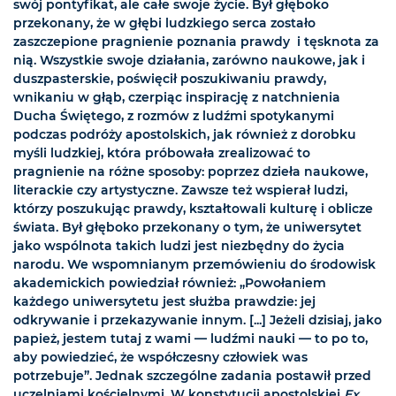
swój pontyfikat, ale całe swoje życie. Był głęboko
przekonany, że w głębi ludzkiego serca zostało
zaszczepione pragnienie poznania prawdy i tęsknota za
nią. Wszystkie swoje działania, zarówno naukowe, jak i
duszpasterskie, poświęcił poszukiwaniu prawdy,
wnikaniu w głąb, czerpiąc inspirację z natchnienia
Ducha Świętego, z rozmów z ludźmi spotykanymi
podczas podróży apostolskich, jak również z dorobku
myśli ludzkiej, która próbowała zrealizować to
pragnienie na różne sposoby: poprzez dzieła naukowe,
literackie czy artystyczne. Zawsze też wspierał ludzi,
którzy poszukując prawdy, kształtowali kulturę i oblicze
świata. Był głęboko przekonany o tym, że uniwersytet
jako wspólnota takich ludzi jest niezbędny do życia
narodu. We wspomnianym przemówieniu do środowisk
akademickich powiedział również: „Powołaniem
każdego uniwersytetu jest służba prawdzie: jej
odkrywanie i przekazywanie innym. [...] Jeżeli dzisiaj, jako
papież, jestem tutaj z wami — ludźmi nauki — to po to,
aby powiedzieć, że współczesny człowiek was
potrzebuje”. Jednak szczególne zadania postawił przed
uczelniami kościelnymi. W konstytucji apostolskiej
Ex