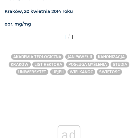
Kraków, 20 kwietnia 2014 roku
opr. mg/mg
/
1
1
AKADEMIA TEOLOGICZNA
JAN PAWEŁ II
KANONIZACJA
KRAKÓW
LIST REKTORA
POSŁUGA MYŚLENIA
STUDIA
UNIWERSYTET
UPJPII
WIELKANOC
ŚWIĘTOŚĆ
ad