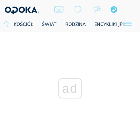
KOŚCIÓŁ
ŚWIAT
RODZINA
ENCYKLIKI JPII
SE
ad