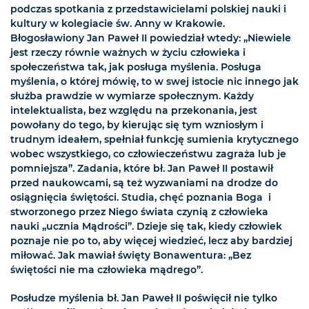
podczas spotkania z przedstawicielami polskiej nauki i
kultury w kolegiacie św. Anny w Krakowie.
Błogosławiony Jan Paweł II powiedział wtedy: „Niewiele
jest rzeczy równie ważnych w życiu człowieka i
społeczeństwa tak, jak posługa myślenia. Posługa
myślenia, o której mówię, to w swej istocie nic innego jak
służba prawdzie w wymiarze społecznym. Każdy
intelektualista, bez względu na przekonania, jest
powołany do tego, by kierując się tym wzniosłym i
trudnym ideałem, spełniał funkcję sumienia krytycznego
wobec wszystkiego, co człowieczeństwu zagraża lub je
pomniejsza”. Zadania, które bł. Jan Paweł II postawił
przed naukowcami, są też wyzwaniami na drodze do
osiągnięcia świętości. Studia, chęć poznania Boga i
stworzonego przez Niego świata czynią z człowieka
nauki „ucznia Mądrości”. Dzieje się tak, kiedy człowiek
poznaje nie po to, aby więcej wiedzieć, lecz aby bardziej
miłować. Jak mawiał święty Bonawentura: „Bez
świętości nie ma człowieka mądrego”.
Posłudze myślenia bł. Jan Paweł II poświęcił nie tylko