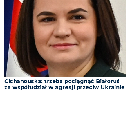
Cichanouska: trzeba pociągnąć Białoruś
za współudział w agresji przeciw Ukrainie