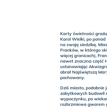
Karty świetności grodu 
Karol Wielki, po pona
na swoją siedzibę. Mia
Franków, w którego skł
więcej granicach), Fran
nawet znaczna część Hi
ustanawiając Akwizgr
obrał Najświętszą Mary
pochowany.
Dziś miasto, podobnie
zabytkowych budowli n
wypoczynku, po wiekach 
rozbrzmiewa gwarem gr