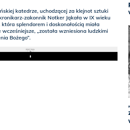
skiej katedrze, uchodzącej za klejnot sztuki
, kronikarz-zakonnik Notker Jąkała w IX wieku
, która splendorem i doskonałością miała
wcześniejsze, „została wzniesiona ludzkimi
enia Bożego”.
REKLAMA
Play