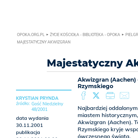
OPOKA.ORG.PL
ŻYCIE KOŚCIOŁA - BIBLIOTEKA - OPOKA
PIELGR
MAJESTATYCZNY AKWIZGRAN
Majestatyczny A
Akwizgran (Aachen) 
Rzymskiego
KRYSTIAN PRYNDA
Gość Niedzielny
Najbardziej oddalonym 
48/2001
miastem historycznym, 
data wydania
Akwizgran (Aachen). T
30.11.2001
Rzymskiego kryje wspan
publikacja
ówczesnego świata.