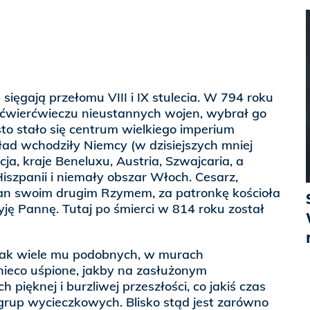
sięgają przełomu VIII i IX stulecia. W 794 roku
d ćwierćwieczu nieustannych wojen, wybrał go
sto stało się centrum wielkiego imperium
ad wchodziły Niemcy (w dzisiejszych mniej
cja, kraje Beneluxu, Austria, Szwajcaria, a
szpanii i niemały obszar Włoch. Cesarz,
an swoim drugim Rzymem, za patronkę kościoła
ję Pannę. Tutaj po śmierci w 814 roku został
 jak wiele mu podobnych, w murach
ieco uśpione, jakby na zasłużonym
pięknej i burzliwej przeszłości, co jakiś czas
up wycieczkowych. Blisko stąd jest zarówno