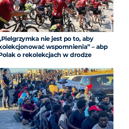
„Pielgrzymka nie jest po to, aby
kolekcjonować wspomnienia” – abp
Polak o rekolekcjach w drodze