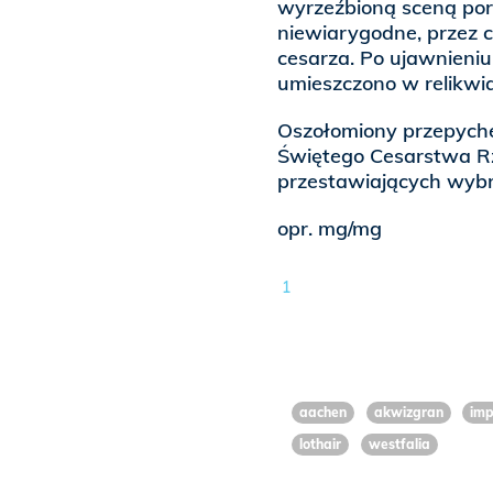
wyrzeźbioną sceną por
niewiarygodne, przez c
cesarza. Po ujawnieniu
umieszczono w relikwia
Oszołomiony przepyche
Świętego Cesarstwa R
przestawiających wybr
opr. mg/mg
1
aachen
akwizgran
imp
lothair
westfalia