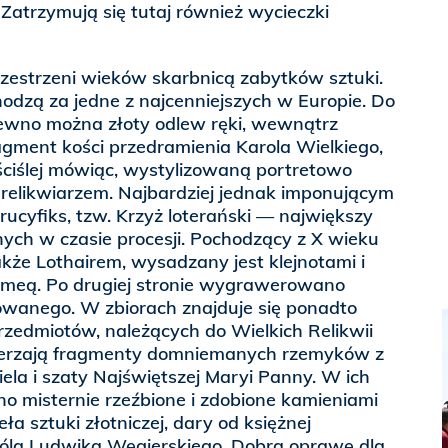
i. Zatrzymują się tutaj również wycieczki
rzestrzeni wieków skarbnicą zabytków sztuki.
odzą za jedne z najcenniejszych w Europie. Do
pewno można złoty odlew ręki, wewnątrz
ragment kości przedramienia Karola Wielkiego,
a ściślej mówiąc, wystylizowaną portretowo
relikwiarzem. Najbardziej jednak imponującym
rucyfiks, tzw. Krzyż loterański — największy
ych w czasie procesji. Pochodzący z X wieku
kże Lothairem, wysadzany jest klejnotami i
meą. Po drugiej stronie wygrawerowano
żowanego. W zbiorach znajduje się ponadto
zedmiotów, należących do Wielkich Relikwii
derzają fragmenty domniemanych rzemyków z
ela i szaty Najświętszej Maryi Panny. W ich
o misternie rzeźbione i zdobione kamieniami
a sztuki złotniczej, dary od księżnej
króla Ludwika Węgierskiego. Dobrą oprawę dla