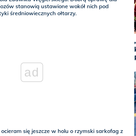
jozów stanowią ustawione wokół nich pod
tyki średniowiecznych ołtarzy.
ad
cieram się jeszcze w holu o rzymski sarkofag z