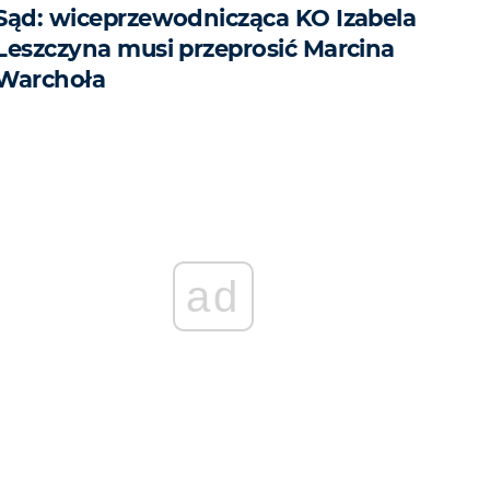
Sąd: wiceprzewodnicząca KO Izabela
Leszczyna musi przeprosić Marcina
Warchoła
ad