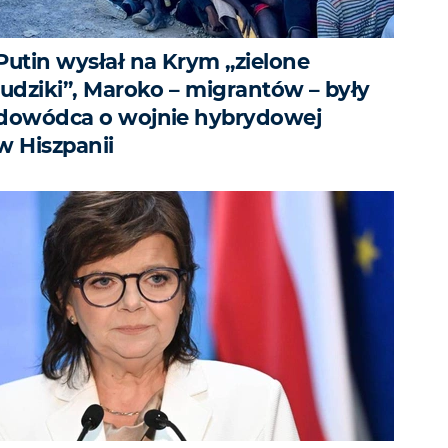
Putin wysłał na Krym „zielone
ludziki”, Maroko – migrantów – były
dowódca o wojnie hybrydowej
w Hiszpanii