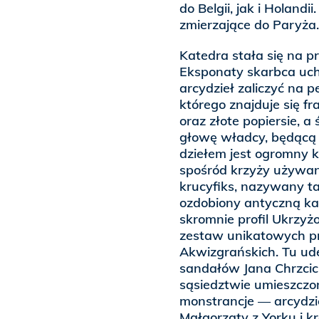
do Belgii, jak i Holandi
zmierzające do Paryża.
Katedra stała się na p
Eksponaty skarbca uch
arcydzieł zaliczyć na 
którego znajduje się f
oraz złote popiersie, 
głowę władcy, będącą 
dziełem jest ogromny k
spośród krzyży używan
krucyfiks, nazywany ta
ozdobiony antyczną ka
skromnie profil Ukrzy
zestaw unikatowych pr
Akwizgrańskich. Tu u
sandałów Jana Chrzcici
sąsiedztwie umieszczon
monstrancje — arcydzieł
Małgorzaty z Yorku i 