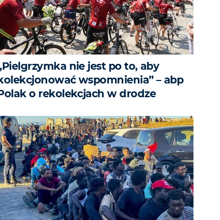
„Pielgrzymka nie jest po to, aby
kolekcjonować wspomnienia” – abp
Polak o rekolekcjach w drodze