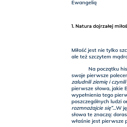
Ewangelią
1. Natura dojrzałej miło
Miłość jest nie tylko s
ale też szczytem mądro
Na początku histori
swoje pierwsze polecen
zaludnili ziemię i czyni
pierwsze słowa, jakie B
wypełnienia tego pierw
poszczególnych ludzi or
rozmnażajcie się”...
W ję
słowa te znaczą: dorasta
właśnie jest pierwsze p