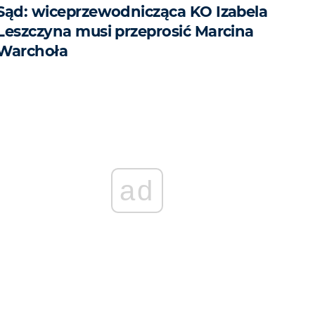
Sąd: wiceprzewodnicząca KO Izabela
Leszczyna musi przeprosić Marcina
Warchoła
ad