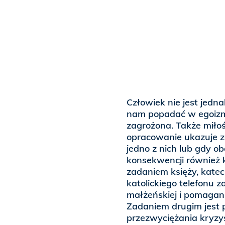
Człowiek nie jest jedn
nam popadać w egoizm 
zagrożona. Także miłość
opracowanie ukazuje 
jedno z nich lub gdy o
konsekwencji również 
zadaniem księży, kate
katolickiego telefonu z
małżeńskiej i pomagani
Zadaniem drugim jest
przezwyciężania kryzys