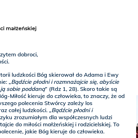
ści małżeńskiej
zczytem dobroci,
ści.
i ludzkości Bóg skierował do Adama i Ewy
ie: „
Bądźcie płodni i rozmnażajcie się, abyście
li ją sobie poddaną
” (Rdz 1, 28). Skoro takie są
óg-Miłość kieruje do człowieka, to znaczy, że od
szego polecenia Stwórcy zależy los
az całej ludzkości. „
Bądźcie płodni i
zyku zrozumiałym dla współczesnych ludzi
jcie do miłości małżeńskiej i rodzicielskiej. To
olecenie, jakie Bóg kieruje do człowieka.