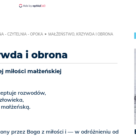
A - CZYTELNIA - OPOKA
MAŁŻEŃSTWO, KRZYWDA I OBRONA
ywda i obrona
ej miłości małżeńskiej
ceptuje rozwodów,
złowieka,
ę małżeńską.
ony przez Boga z miłości i — w odróżnieniu od