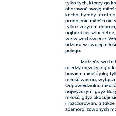
tylko tych, którzy go k
ofiarować swoją miłoś
kocha, byłaby utrata 
pragnienie miłości nie 
tylko szczytem dobroci,
najbardziej szlachetne
we wszechświecie. Wła
udziału w swojej miłoś
polega.
Małżeństwo to Boża p
między mężczyzną a kobi
bowiem miłość jaką ty
miłość wierna, wyłącz
Odpowiedzialna miłość 
najwyższym, gdyż Boży
miłość, gdyż okazuje si
i rozczarowań, a także
zdemoralizowanych ma