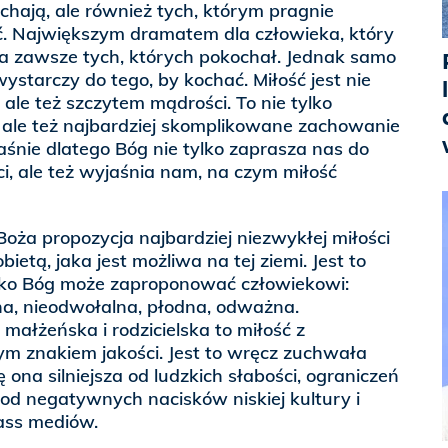
ochają, ale również tych, którym pragnie
ć. Największym dramatem dla człowieka, który
na zawsze tych, których pokochał. Jednak samo
wystarczy do tego, by kochać. Miłość jest nie
 ale też szczytem mądrości. To nie tylko
, ale też najbardziej skomplikowane zachowanie
śnie dlatego Bóg nie tylko zaprasza nas do
ci, ale też wyjaśnia nam, na czym miłość
ropozycja najbardziej niezwykłej miłości
etą, jaka jest możliwa na tej ziemi. Jest to
lko Bóg może zaproponować człowiekowi:
na, nieodwołalna, płodna, odważna.
małżeńska i rodzicielska to miłość z
m znakiem jakości. Jest to wręcz zuchwała
ę ona silniejsza od ludzkich słabości, ograniczeń
 od negatywnych nacisków niskiej kultury i
ss mediów.