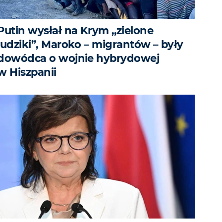
Putin wysłał na Krym „zielone
ludziki”, Maroko – migrantów – były
dowódca o wojnie hybrydowej
w Hiszpanii