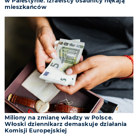
w Palestynie. Izraelscy osadnicy nękają
mieszkańców
Miliony na zmianę władzy w Polsce.
Włoski dziennikarz demaskuje działania
Komisji Europejskiej