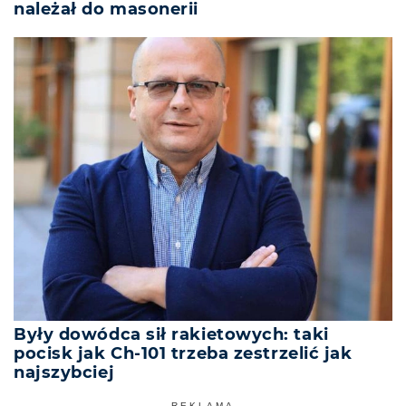
należał do masonerii
Były dowódca sił rakietowych: taki
pocisk jak Ch-101 trzeba zestrzelić jak
najszybciej
REKLAMA