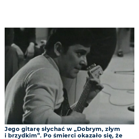
Jego gitarę słychać w „Dobrym, złym
i brzydkim”. Po śmierci okazało się, że