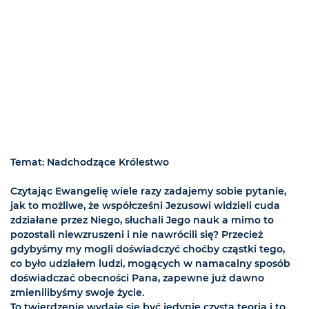
Temat: Nadchodzące Królestwo
Czytając Ewangelię wiele razy zadajemy sobie pytanie,
jak to możliwe, że współcześni Jezusowi widzieli cuda
zdziałane przez Niego, słuchali Jego nauk a mimo to
pozostali niewzruszeni i nie nawrócili się? Przecież
gdybyśmy my mogli doświadczyć choćby cząstki tego,
co było udziałem ludzi, mogących w namacalny sposób
doświadczać obecności Pana, zapewne już dawno
zmienilibyśmy swoje życie.
To twierdzenie wydaje się być jedynie czystą teorią i to