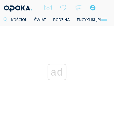
KOŚCIÓŁ
ŚWIAT
RODZINA
ENCYKLIKI JPII
SE
ad