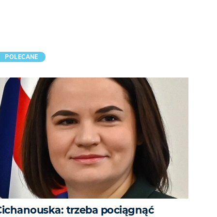
POLECANE
Cichanouska: trzeba pociągnąć