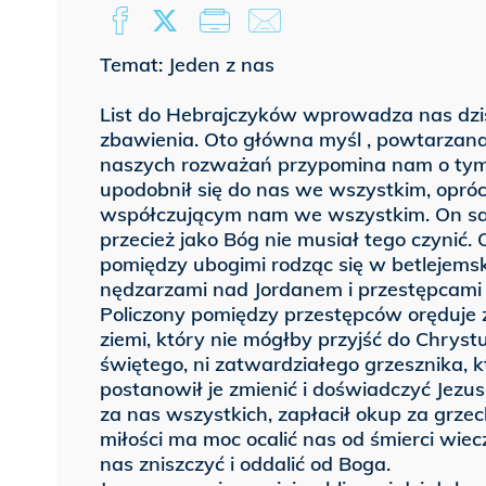
Temat: Jeden z nas
List do Hebrajczyków wprowadza nas dzi
zbawienia. Oto główna myśl , powtarzana
naszych rozważań przypomina nam o tym
upodobnił się do nas we wszystkim, opró
współczującym nam we wszystkim. On sa
przecież jako Bóg nie musiał tego czynić.
pomiędzy ubogimi rodząc się w betlejemsk
nędzarzami nad Jordanem i przestępcami 
Policzony pomiędzy przestępców oręduje 
ziemi, który nie mógłby przyjść do Chryst
świętego, ni zatwardziałego grzesznika, 
postanowił je zmienić i doświadczyć Jezus
za nas wszystkich, zapłacił okup za grze
miłości ma moc ocalić nas od śmierci wiec
nas zniszczyć i oddalić od Boga.