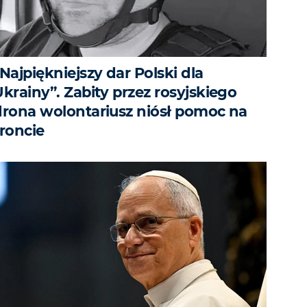
Najpiękniejszy dar Polski dla
krainy”. Zabity przez rosyjskiego
drona wolontariusz niósł pomoc na
froncie