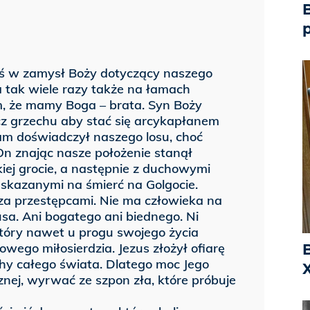
B
ś w zamysł Boży dotyczący naszego
 tak wiele razy także na łamach
, że mamy Boga – brata. Syn Boży
cz grzechu aby stać się arcykapłanem
m doświadczył naszego losu, choć
 On znając nasze położenie stanął
iej grocie, a następnie z duchowymi
skazanymi na śmierć na Golgocie.
za przestępcami. Nie ma człowieka na
usa. Ani bogatego ani biednego. Ni
który nawet u progu swojego życia
owego miłosierdzia. Jezus złożył ofiarę
chy całego świata. Dlatego moc Jego
X
znej, wyrwać ze szpon zła, które próbuje