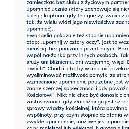
zamieszkać bez ślubu z życiowym partner
upomnieć ucznia (który zachowuje się nie
kolegę kapłana, gdy ten gorszy swoim za
tak, że wielu widzi jego niewłaściwe zac
upomnieć).
Ewangelia pokazuje też stopnie upomnienia
etap: „upomnij w cztery oczy”. Jest to we
miłością, bez poniżania przed innymi. Bar
współmałżonka przy innych osobach. Taki
służy ani bliźniemu, ani wzajemnej więzi.
dwóch”. Chodzi o to, by wzmocnić przekaz
wyeliminować możliwość pomyłki ze strony
wzmocnione upomnienie potrzebne jest wó
znane szerszej społeczności i gdy poważni
Kościołowi”. Nikt nie chce być donosiciele
zastosowania, gdy zło bliźniego jest szcz
sprawy władzy kościelnej, która powinna 
wspólnoty, przy czym stopnie działania w
zwykłe upomnienie, możliwe jest upomnie
kary, mniejszej lub większej. Nałożenie ka