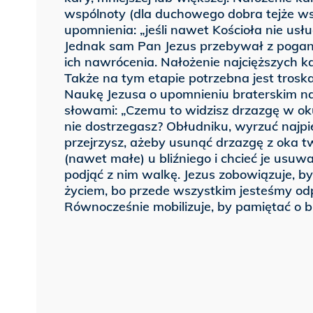
wspólnoty (dla duchowego dobra tejże ws
upomnienia: „jeśli nawet Kościoła nie usłuc
Jednak sam Pan Jezus przebywał z pogana
ich nawrócenia. Nałożenie najcięższych k
Także na tym etapie potrzebna jest troska
Naukę Jezusa o upomnieniu braterskim na
słowami: „Czemu to widzisz drzazgę w ok
nie dostrzegasz? Obłudniku, wyrzuć najp
przejrzysz, ażeby usunąć drzazgę z oka tw
(nawet małe) u bliźniego i chcieć je usuwać
podjąć z nim walkę. Jezus zobowiązuje, b
życiem, bo przede wszystkim jesteśmy od
Równocześnie mobilizuje, by pamiętać o bl