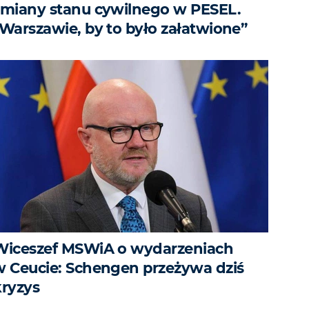
zmiany stanu cywilnego w PESEL.
„Warszawie, by to było załatwione”
Wiceszef MSWiA o wydarzeniach
w Ceucie: Schengen przeżywa dziś
kryzys