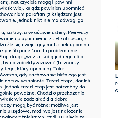
em), nauczyciele mogą i powinni
właściwie), ksiądz powinien upomnieć
chowaniem parafian (z księdzem jest
howanie, jednak nikt nie ma odwagi go
; są trzy, a właściwie cztery. Pierwszy
zwanie do upomnienia z delikatnością, z
dzo źle się dzieje, gdy małżonek upomina
 sposób podejścia do problemu nie
 Etap drugi: „weź ze sobą jednego albo
, by go zobiektywizować (to znaczy
 tego, który upomina). Takie
wczas, gdy zachowanie bliźniego jest
e gorszy wspólnotę. Trzeci etap: „donieś
r
m. Jednak trzeci etap jest potrzebny do
ególnie poważne. Chodzi o przekazanie
właściwie zadziałać dla dobra
ładzy mogą być różne: możliwe jest
nie urzędowe, możliwe jest nałożenie
r najpoważniejszych, czyli usunięcie ze