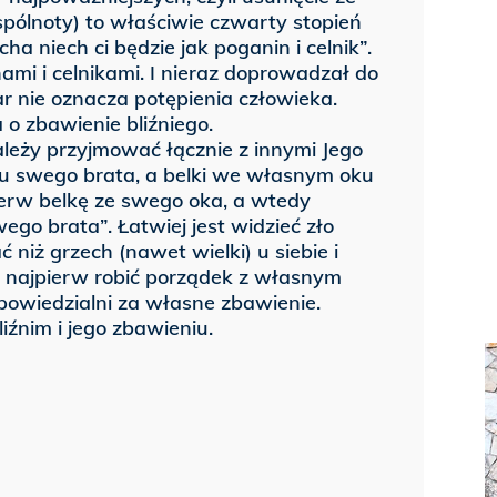
pólnoty) to właściwie czwarty stopień
ha niech ci będzie jak poganin i celnik”.
mi i celnikami. I nieraz doprowadzał do
ar nie oznacza potępienia człowieka.
 o zbawienie bliźniego.
leży przyjmować łącznie z innymi Jego
u swego brata, a belki we własnym oku
ierw belkę ze swego oka, a wtedy
ego brata”. Łatwiej jest widzieć zło
 niż grzech (nawet wielki) u siebie i
y najpierw robić porządek z własnym
powiedzialni za własne zbawienie.
iźnim i jego zbawieniu.