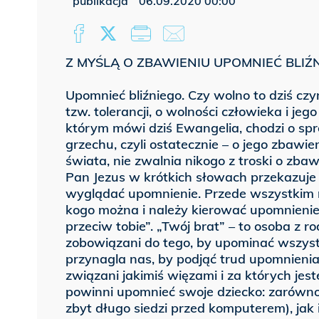
publikacja
06.09.2020 00:00
Z MYŚLĄ O ZBAWIENIU UPOMNIEĆ BLIŹN
Upomnieć bliźniego. Czy wolno to dziś czyn
tzw. tolerancji, o wolności człowieka i j
którym mówi dziś Ewangelia, chodzi o spro
grzechu, czyli ostatecznie – o jego zbawie
świata, nie zwalnia nikogo z troski o zbaw
Pan Jezus w krótkich słowach przekazuje t
wyglądać upomnienie. Przede wszystkim
kogo można i należy kierować upomnienie. 
przeciw tobie”. „Twój brat” – to osoba z ro
zobowiązani do tego, by upominać wszystki
przynagla nas, by podjąć trud upomnienia
związani jakimiś więzami i za których jes
powinni upomnieć swoje dziecko: zarówno 
zbyt długo siedzi przed komputerem), jak 