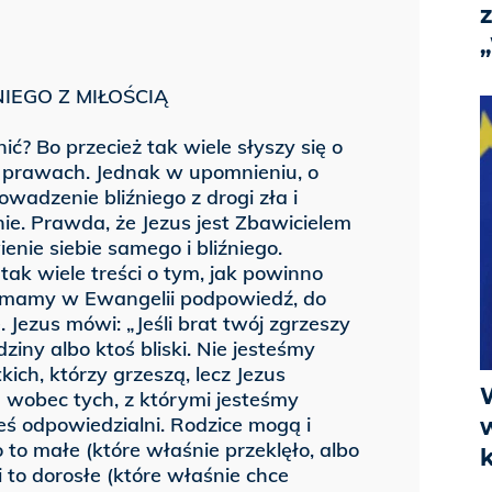
IEGO Z MIŁOŚCIĄ
ić? Bo przecież tak wiele słyszy się o
ego prawach. Jednak w upomnieniu, o
wadzenie bliźniego z drogi zła i
nie. Prawda, że Jezus jest Zbawicielem
ienie siebie samego i bliźniego.
ak wiele treści o tym, jak powinno
 mamy w Ewangelii podpowiedź, do
Jezus mówi: „Jeśli brat twój zgrzeszy
dziny albo ktoś bliski. Nie jesteśmy
ch, którzy grzeszą, lecz Jezus
 wobec tych, z którymi jesteśmy
teś odpowiedzialni. Rodzice mogą i
to małe (które właśnie przeklęło, albo
i to dorosłe (które właśnie chce