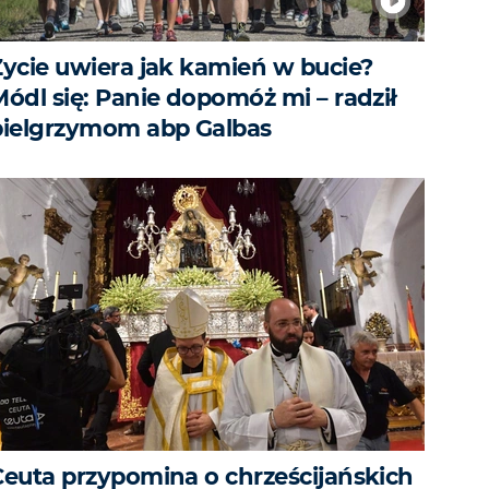
Życie uwiera jak kamień w bucie?
Módl się: Panie dopomóż mi – radził
pielgrzymom abp Galbas
Ceuta przypomina o chrześcijańskich