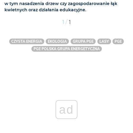
w tym nasadzenia drzew czy zagospodarowanie łąk
kwietnych oraz działania edukacyjne.
/
1
1
CZYSTA ENERGIA
EKOLOGIA
GRUPA PGE
LASY
PGE
PGE POLSKA GRUPA ENERGETYCZNA
ad