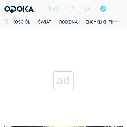
KOŚCIÓŁ
ŚWIAT
RODZINA
ENCYKLIKI JPII
SE
ad