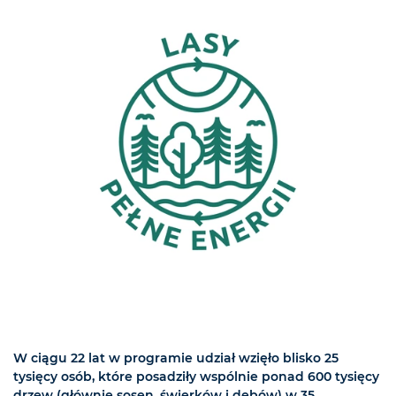
W ciągu 22 lat w programie udział wzięło blisko 25
tysięcy osób, które posadziły wspólnie ponad 600 tysięcy
drzew (głównie sosen, świerków i dębów) w 35