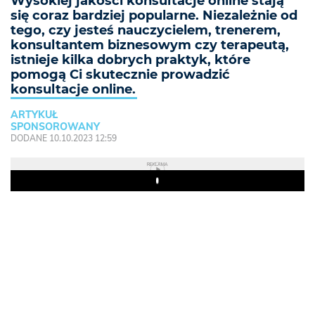
Wysokiej jakości konsultacje online stają
się coraz bardziej popularne. Niezależnie od
tego, czy jesteś nauczycielem, trenerem,
konsultantem biznesowym czy terapeutą,
istnieje kilka dobrych praktyk, które
pomogą Ci skutecznie prowadzić
konsultacje online.
ARTYKUŁ
SPONSOROWANY
DODANE 10.10.2023 12:59
REKLAMA
Play