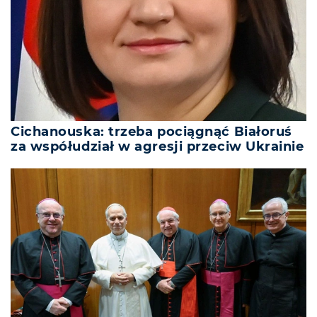
Cichanouska: trzeba pociągnąć Białoruś
za współudział w agresji przeciw Ukrainie