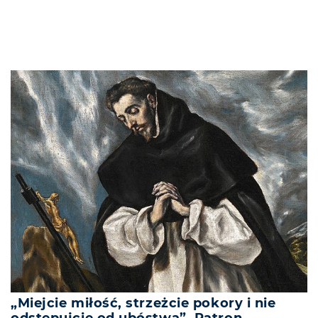
„Miejcie miłość, strzeżcie pokory i nie
odstępujcie od ubóstwa”. Patron