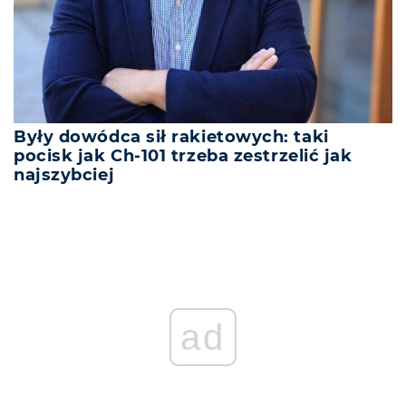
Były dowódca sił rakietowych: taki
pocisk jak Ch-101 trzeba zestrzelić jak
najszybciej
ad