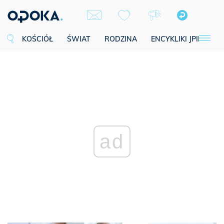
KOŚCIÓŁ
ŚWIAT
RODZINA
ENCYKLIKI JPII
SE
ad