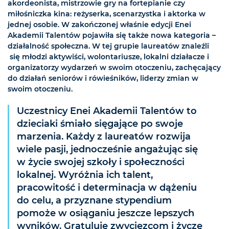
akordeonista, mistrzowie gry na fortepianie czy
miłośniczka kina: reżyserka, scenarzystka i aktorka w
jednej osobie. W zakończonej właśnie edycji Enei
Akademii Talentów pojawiła się także nowa kategoria –
działalność społeczna. W tej grupie laureatów znaleźli
się młodzi aktywiści, wolontariusze, lokalni działacze i
organizatorzy wydarzeń w swoim otoczeniu, zachęcający
do działań seniorów i rówieśników, liderzy zmian w
swoim otoczeniu.
Uczestnicy Enei Akademii Talentów to
dzieciaki śmiało sięgające po swoje
marzenia. Każdy z laureatów rozwija
wiele pasji, jednocześnie angażując się
w życie swojej szkoły i społeczności
lokalnej. Wyróżnia ich talent,
pracowitość i determinacja w dążeniu
do celu, a przyznane stypendium
pomoże w osiąganiu jeszcze lepszych
wyników. Gratuluję zwycięzcom i życzę