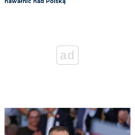
nawałnic nad Polską
ad