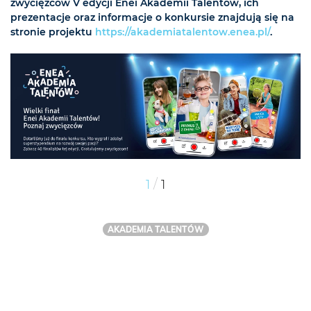
zwycięzców V edycji Enei Akademii Talentów, ich
prezentacje oraz informacje o konkursie znajdują się na
stronie projektu
https://akademiatalentow.enea.pl/
.
/
1
1
AKADEMIA TALENTÓW