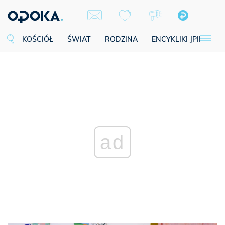
KOŚCIÓŁ
ŚWIAT
RODZINA
ENCYKLIKI JPII
SE
ad