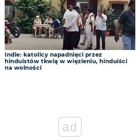
Indie: katolicy napadnięci przez
hinduistów tkwią w więzieniu, hinduiści
na wolności
ad