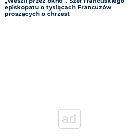
„Weszli przez okno”. Szef francuskiego
episkopatu o tysiącach Francuzów
proszących o chrzest
REKLAMA