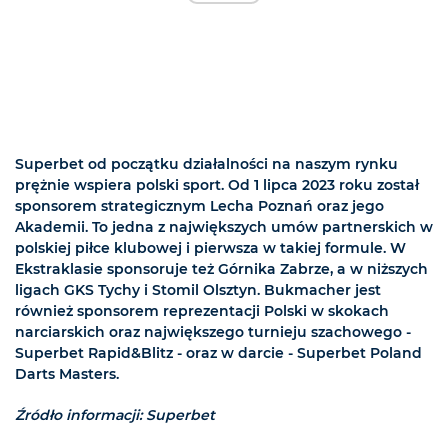
Superbet od początku działalności na naszym rynku
prężnie wspiera polski sport. Od 1 lipca 2023 roku został
sponsorem strategicznym Lecha Poznań oraz jego
Akademii. To jedna z największych umów partnerskich w
polskiej piłce klubowej i pierwsza w takiej formule. W
Ekstraklasie sponsoruje też Górnika Zabrze, a w niższych
ligach GKS Tychy i Stomil Olsztyn. Bukmacher jest
również sponsorem reprezentacji Polski w skokach
narciarskich oraz największego turnieju szachowego -
Superbet Rapid&Blitz - oraz w darcie - Superbet Poland
Darts Masters.
Źródło informacji: Superbet