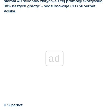
niemal 40 milionów złotych, a z tej promocji skorzystało
90% naszych graczy” - podsumowuje CEO Superbet
Polska.
ad
O Superbet