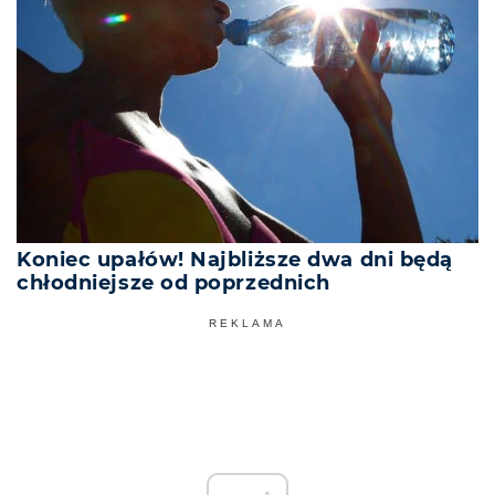
Koniec upałów! Najbliższe dwa dni będą
chłodniejsze od poprzednich
REKLAMA