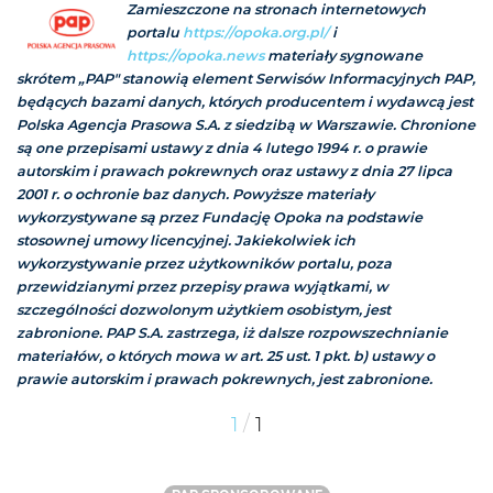
Zamieszczone na stronach internetowych
portalu
https://opoka.org.pl/
i
https://opoka.news
materiały sygnowane
skrótem „PAP" stanowią element Serwisów Informacyjnych PAP,
będących bazami danych, których producentem i wydawcą jest
Polska Agencja Prasowa S.A. z siedzibą w Warszawie. Chronione
są one przepisami ustawy z dnia 4 lutego 1994 r. o prawie
autorskim i prawach pokrewnych oraz ustawy z dnia 27 lipca
2001 r. o ochronie baz danych. Powyższe materiały
wykorzystywane są przez Fundację Opoka na podstawie
stosownej umowy licencyjnej. Jakiekolwiek ich
wykorzystywanie przez użytkowników portalu, poza
przewidzianymi przez przepisy prawa wyjątkami, w
szczególności dozwolonym użytkiem osobistym, jest
zabronione. PAP S.A. zastrzega, iż dalsze rozpowszechnianie
materiałów, o których mowa w art. 25 ust. 1 pkt. b) ustawy o
prawie autorskim i prawach pokrewnych, jest zabronione.
/
1
1