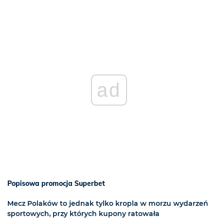
ad
Popisowa promocja Superbet
Mecz Polaków to jednak tylko kropla w morzu wydarzeń
sportowych, przy których kupony ratowała