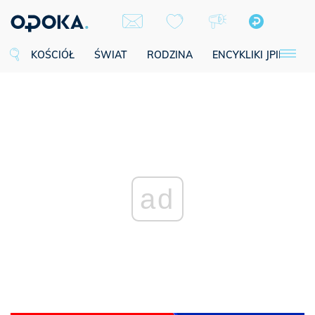
KOŚCIÓŁ
ŚWIAT
RODZINA
ENCYKLIKI JPII
SE
ad