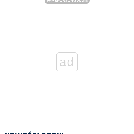
PAP SPONSOROWANE
ad