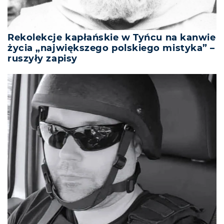
Rekolekcje kapłańskie w Tyńcu na kanwie
życia „największego polskiego mistyka” –
ruszyły zapisy