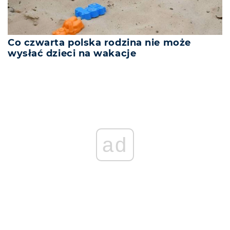
Co czwarta polska rodzina nie może
wysłać dzieci na wakacje
ad