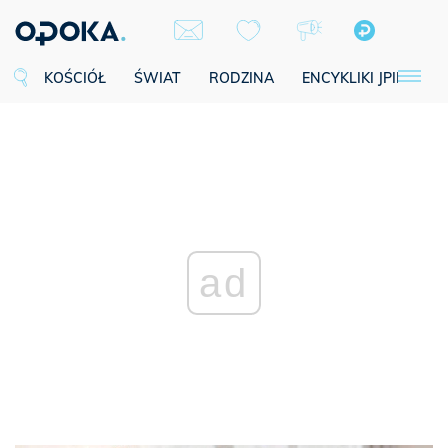
KOŚCIÓŁ
ŚWIAT
RODZINA
ENCYKLIKI JPII
SE
ad