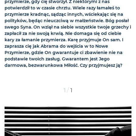
przymierze, gdy cię stworzył. Z niektórymi z nas
potwierdził to w czasie chrztu. Wiele razy łamałeś to
przymierze kradnąc, sądząc innych, wściekając się na
polityków, będąc nieuczciwą w małżeństwie. Bóg posłał
swego Syna. On wziął na siebie wszystkie twoje grzechy i
zapłacił za nie swoją krwią. Nie domaga się od ciebie
kary za łamanie przymierza. Karę przyjmuje On sam. I
zaprasza cię jak Abrama do wejścia w to Nowe
Przymierze, gdzie On gwarantuje ci zbawienie nie na
podstawie twoich zasług. Gwarantem jest Jego
darmowa, bezwarunkowa Miłość. Czy przyjmujesz ją?
/
1
1