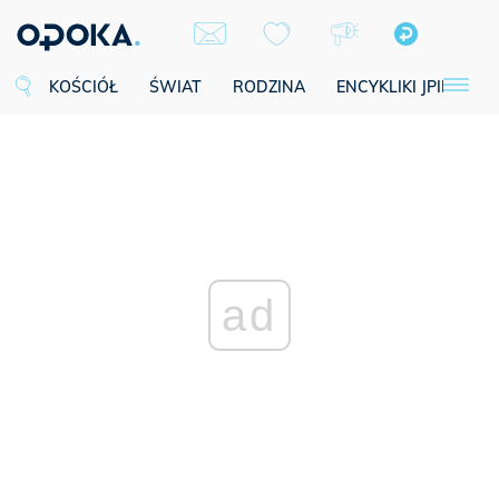
KOŚCIÓŁ
ŚWIAT
RODZINA
ENCYKLIKI JPII
SE
ad