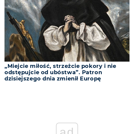
„Miejcie miłość, strzeżcie pokory i nie
odstępujcie od ubóstwa”. Patron
dzisiejszego dnia zmienił Europę
ad