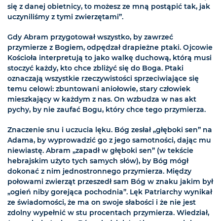
się z danej obietnicy, to możesz ze mną postąpić tak, jak
uczyniliśmy z tymi zwierzętami”.
Gdy Abram przygotował wszystko, by zawrzeć
przymierze z Bogiem, odpędzał drapieżne ptaki. Ojcowie
Kościoła interpretują to jako walkę duchową, którą musi
stoczyć każdy, kto chce zbliżyć się do Boga. Ptaki
oznaczają wszystkie rzeczywistości sprzeciwiające się
temu celowi: zbuntowani aniołowie, stary człowiek
mieszkający w każdym z nas. On wzbudza w nas akt
pychy, by nie zaufać Bogu, który chce tego przymierza.
Znaczenie snu i uczucia lęku. Bóg zesłał „głęboki sen” na
Adama, by wyprowadzić go z jego samotności, dając mu
niewiastę. Abram „zapadł w głęboki sen” (w tekście
hebrajskim użyto tych samych słów), by Bóg mógł
dokonać z nim jednostronnego przymierza. Między
połowami zwierząt przeszedł sam Bóg w znaku jakim był
„ogień niby gorejąca pochodnia”. Lęk Patriarchy wynikał
ze świadomości, że ma on swoje słabości i że nie jest
zdolny wypełnić w stu procentach przymierza. Wiedział,