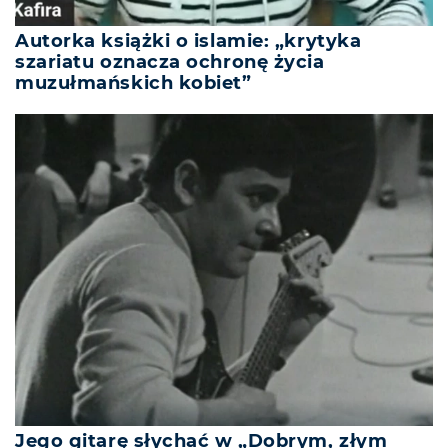
Autorka książki o islamie: „krytyka
szariatu oznacza ochronę życia
muzułmańskich kobiet”
Jego gitarę słychać w „Dobrym, złym