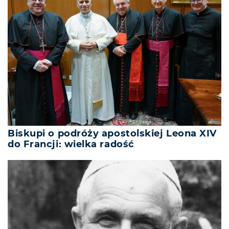
Biskupi o podróży apostolskiej Leona XIV
do Francji: wielka radość