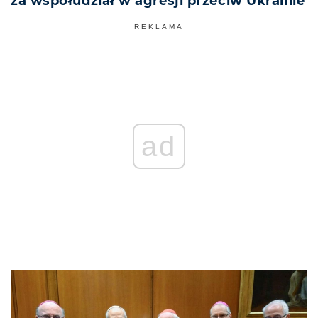
za współudział w agresji przeciw Ukrainie
REKLAMA
ad