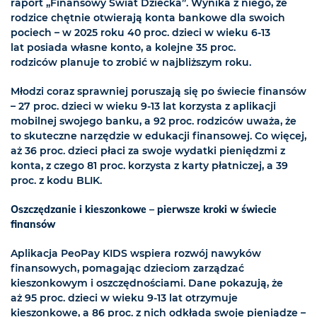
raport „Finansowy Świat Dziecka”. Wynika z niego, że
rodzice chętnie otwierają konta bankowe dla swoich
pociech – w 2025 roku 40 proc. dzieci w wieku 6-13
lat posiada własne konto, a kolejne 35 proc.
rodziców planuje to zrobić w najbliższym roku.
Młodzi coraz sprawniej poruszają się po świecie finansów
– 27 proc. dzieci w wieku 9-13 lat korzysta z aplikacji
mobilnej swojego banku, a 92 proc. rodziców uważa, że
to skuteczne narzędzie w edukacji finansowej. Co więcej,
aż 36 proc. dzieci płaci za swoje wydatki pieniędzmi z
konta, z czego 81 proc. korzysta z karty płatniczej, a 39
proc. z kodu BLIK.
Oszczędzanie i kieszonkowe – pierwsze kroki w świecie
finansów
Aplikacja PeoPay KIDS wspiera rozwój nawyków
finansowych, pomagając dzieciom zarządzać
kieszonkowym i oszczędnościami. Dane pokazują, że
aż 95 proc. dzieci w wieku 9-13 lat otrzymuje
kieszonkowe, a 86 proc. z nich odkłada swoje pieniądze –