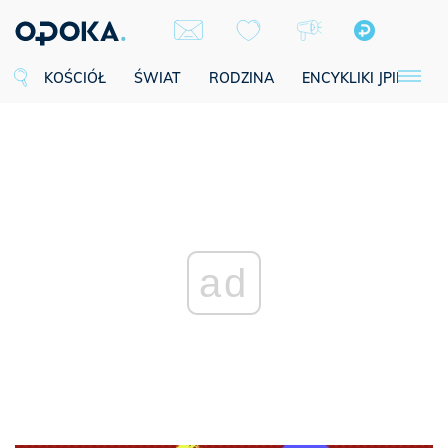
KOŚCIÓŁ
ŚWIAT
RODZINA
ENCYKLIKI JPII
SE
ad