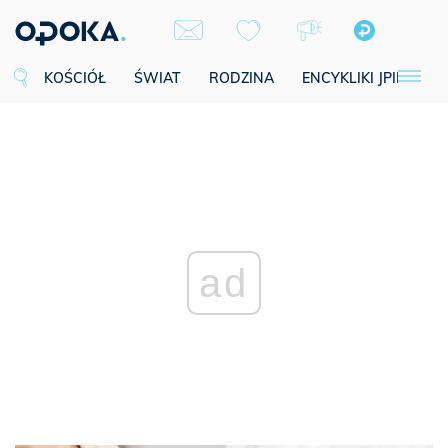
KOŚCIÓŁ
ŚWIAT
RODZINA
ENCYKLIKI JPII
SE
ad