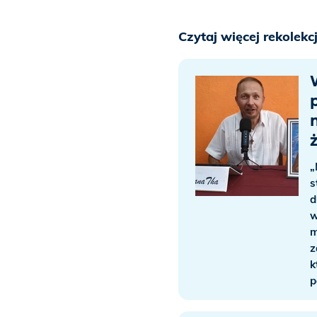
Czytaj więcej rekolekc
„
s
d
w
m
z
k
p