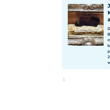
J
D
B
m
b
p
2
w
1