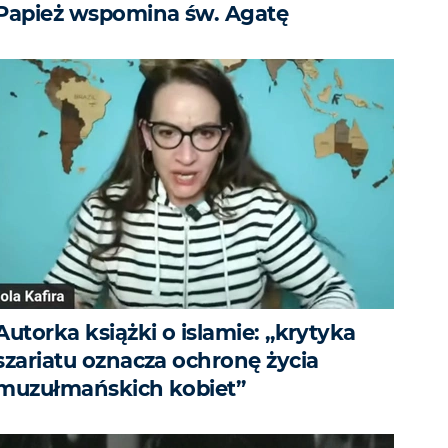
Papież wspomina św. Agatę
Autorka książki o islamie: „krytyka
szariatu oznacza ochronę życia
muzułmańskich kobiet”