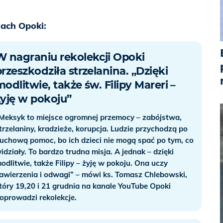
jach Opoki:
W nagraniu rekolekcji Opoki
przeszkodziła strzelanina. „Dzięki
modlitwie, także św. Filipy Mareri –
żyję w pokoju”
Meksyk to miejsce ogromnej przemocy – zabójstwa,
trzelaniny, kradzieże, korupcja. Ludzie przychodzą po
uchową pomoc, bo ich dzieci nie mogą spać po tym, co
idziały. To bardzo trudna misja. A jednak – dzięki
odlitwie, także Filipy – żyję w pokoju. Ona uczy
awierzenia i odwagi” – mówi ks. Tomasz Chlebowski,
tóry 19,20 i 21 grudnia na kanale YouTube Opoki
oprowadzi rekolekcje.