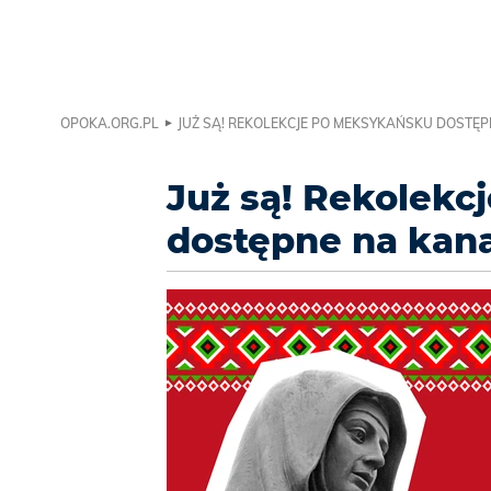
OPOKA.ORG.PL
JUŻ SĄ! REKOLEKCJE PO MEKSYKAŃSKU DOSTĘP
Już są! Rekolek
dostępne na kan