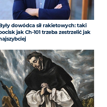
Były dowódca sił rakietowych: taki
pocisk jak Ch-101 trzeba zestrzelić jak
najszybciej