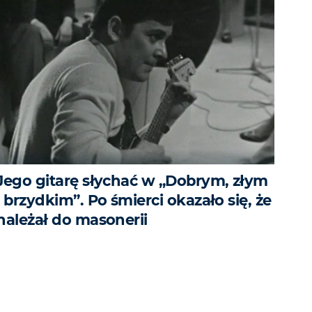
Jego gitarę słychać w „Dobrym, złym
i brzydkim”. Po śmierci okazało się, że
należał do masonerii