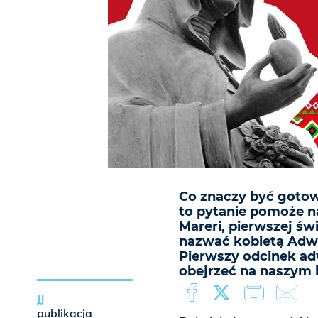
Co znaczy być gotow
to pytanie pomoże na
Mareri, pierwszej św
nazwać kobietą Adw
Pierwszy odcinek ad
obejrzeć na naszym 
JJ
publikacja