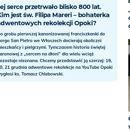
ej serce przetrwało blisko 800 lat.
Kim jest św. Filipa Mareri – bohaterka
adwentowych rekolekcji Opoki?
o grobu pierwszej kanonizowanej franciszkanki do
orgo San Pietro we Włoszech docierają okoliczni
ieszkańcy i pielgrzymi. Tymczasem historia świętej
aronowej z „sercem na dłoni” dla wielu wciąż
ozostaje nieznana. Chcemy przedstawić ją szerzej: 19,
0, 21 grudnia adwentowe rekolekcje na YouTube Opoki
ygłosi ks. Tomasz Chlebowski.