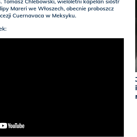
. Tomasz Chlebowski, wieloletni kapelan sióstr
ilipy Mareri we Włoszech, obecnie proboszcz
iecezji Cuernavaca w Meksyku.
ek: