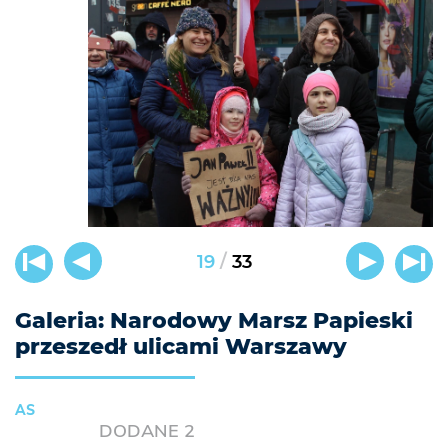
/
19
33
Galeria: Narodowy Marsz Papieski
przeszedł ulicami Warszawy
AS
DODANE
2