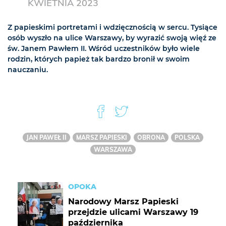
KWIETNIA 2023
Z papieskimi portretami i wdzięcznością w sercu. Tysiące
osób wyszło na ulice Warszawy, by wyrazić swoją więź ze
św. Janem Pawłem II. Wśród uczestników było wiele
rodzin, których papież tak bardzo bronił w swoim
nauczaniu.
JAN PAWEŁ II
MARSZ PAPIESKI
OBRONA
POLSKA
WARSZAWA
OPOKA
Narodowy Marsz Papieski
przejdzie ulicami Warszawy 19
października