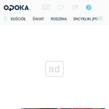
KOŚCIÓŁ
ŚWIAT
RODZINA
ENCYKLIKI JPII
SE
ad