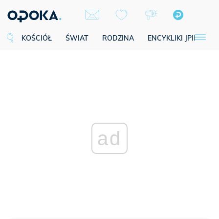
KOŚCIÓŁ
ŚWIAT
RODZINA
ENCYKLIKI JPII
SE
ad