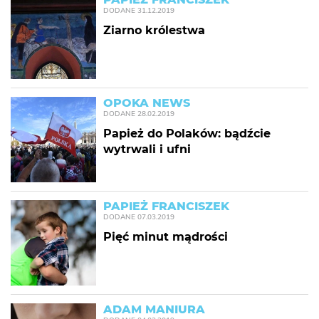
DODANE
31.12.2019
Ziarno królestwa
OPOKA NEWS
DODANE
28.02.2019
Papież do Polaków: bądźcie
wytrwali i ufni
PAPIEŻ FRANCISZEK
DODANE
07.03.2019
Pięć minut mądrości
ADAM MANIURA