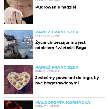
DODANE
04.03.2019
Pudrowanie nadziei
PAPIEŻ FRANCISZEK
DODANE
30.12.2019
Życie chrześcijanina jest
odbiciem świętości Boga
PAPIEŻ FRANCISZEK
DODANE
02.01.2020
Jesteśmy powołani do tego, by
być błogosławionymi
MAŁGORZATA KORNACKA
DODANE
11.02.2019