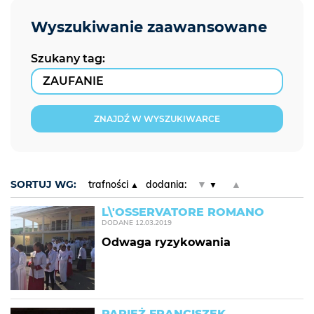
Szukany tag:
ZNAJDŹ W WYSZUKIWARCE
SORTUJ WG:
trafności
dodania:
▼
▲
L\'OSSERVATORE ROMANO
DODANE
12.03.2019
Odwaga ryzykowania
PAPIEŻ FRANCISZEK