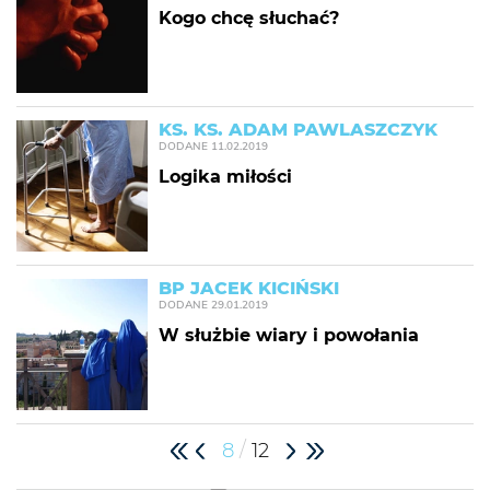
Kogo chcę słuchać?
KS. KS. ADAM PAWLASZCZYK
DODANE
11.02.2019
Logika miłości
BP JACEK KICIŃSKI
DODANE
29.01.2019
W służbie wiary i powołania
/
8
12