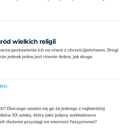
ód wielkich religii
znacza postawienia ich na równi z chrześcijaństwem. Drogi
nie jednak jedna jest równie dobra, jak druga
ANO
ć
etti? Dlaczego uważa się go za jednego z najbardziej
ątków XX wieku, który jako jedyny wykładowca
ił złożenia przysięgi na wierność faszyzmowi?