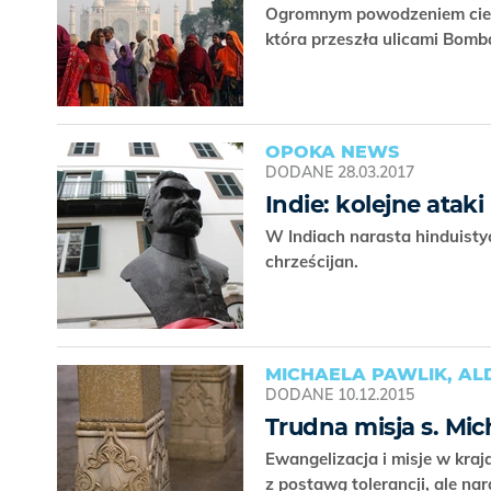
Ogromnym powodzeniem cieszy
która przeszła ulicami Bomb
OPOKA NEWS
DODANE
28.03.2017
Indie: kolejne ataki
W Indiach narasta hinduistyc
chrześcijan.
MICHAELA PAWLIK, A
DODANE
10.12.2015
Trudna misja s. Mic
Ewangelizacja i misje w kraja
z postawą tolerancji, ale nar