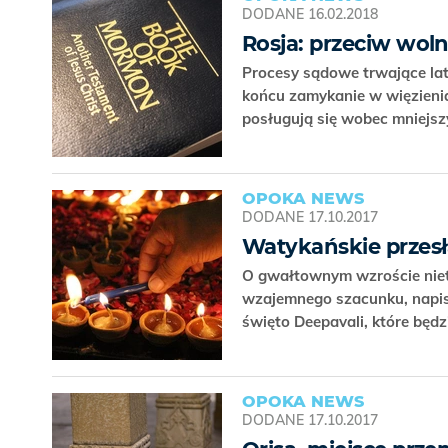
DODANE
16.02.2018
Rosja: przeciw wolno
Procesy sądowe trwające lata
końcu zamykanie w więzieniac
posługują się wobec mniej
OPOKA NEWS
DODANE
17.10.2017
Watykańskie przesł
O gwałtownym wzroście niet
wzajemnego szacunku, napisa
święto Deepavali, które będ
OPOKA NEWS
DODANE
17.10.2017