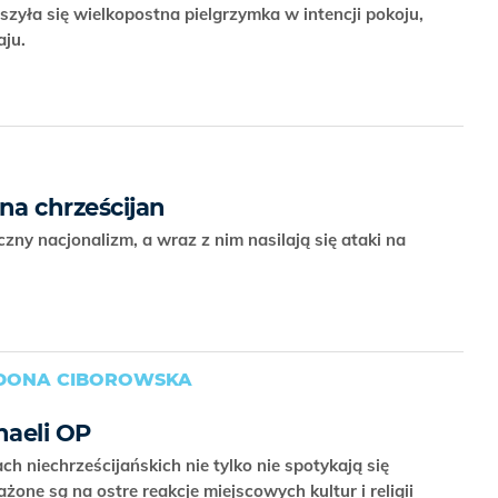
ła się wielkopostna pielgrzymka w intencji pokoju,
aju.
 na chrześcijan
zny nacjonalizm, a wraz z nim nasilają się ataki na
LDONA CIBOROWSKA
haeli OP
ch niechrześcijańskich nie tylko nie spotykają się
ażone są na ostre reakcje miejscowych kultur i religii