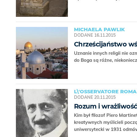
MICHAELA PAWLIK
DODANE
16.11.2015
Chrześcijaństwo wśr
Uznanie innych religii nie o
do Boga są różne, niekoniecz
L\'OSSERVATORE ROM
DODANE
20.11.2015
Rozum i wrażliwoś
Kim był filozof Piero Martin
kreatywnych myślicieli pocz
uniwersytecki w 1931 odmów