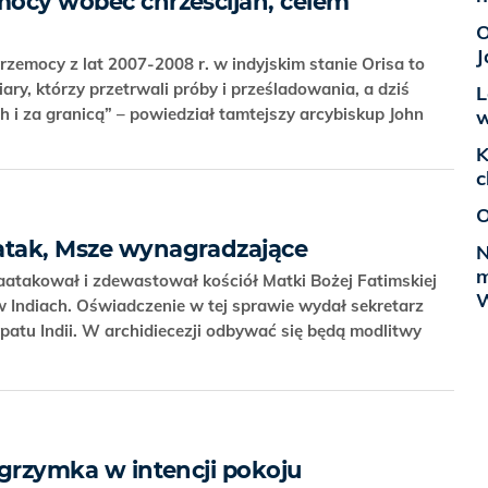
emocy wobec chrześcijan, celem
O
J
przemocy z lat 2007-2008 r. w indyjskim stanie Orisa to
ry, którzy przetrwali próby i prześladowania, a dziś
L
ch i za granicą” – powiedział tamtejszy arcybiskup John
w
K
c
O
atak, Msze wynagradzające
N
m
atakował i zdewastował kościół Matki Bożej Fatimskiej
W
w Indiach. Oświadczenie w tej sprawie wydał sekretarz
patu Indii. W archidiecezji odbywać się będą modlitwy
elgrzymka w intencji pokoju