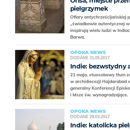
Orisa, miejsce prz
pielgrzymek
Ofiary antychrześcijańskiej 
„świadkowie autentycznej wia
inspirują wielu ludzi w India
Barwa.
OPOKA NEWS
DODANE
31.05.2017
Indie: bezwstydny 
21 maja, stuosobowy tłum za
w archidiecezji Hajdarabad 
generalny Konferencji Episko
i Msze św. wynagradzające.
OPOKA NEWS
DODANE
29.03.2017
Indie: katolicka pi