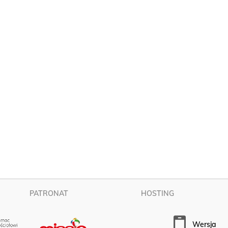
PATRONAT
HOSTING
wersja