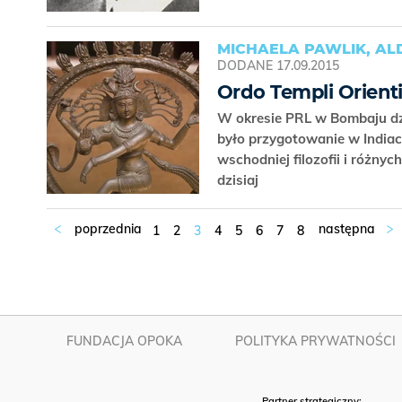
MICHAELA PAWLIK, A
DODANE
17.09.2015
Ordo Templi Orienti
W okresie PRL w Bombaju dzi
było przygotowanie w India
wschodniej filozofii i różnych
dzisiaj
1
2
3
4
5
6
7
8
FUNDACJA OPOKA
POLITYKA PRYWATNOŚCI
Partner strategiczny: