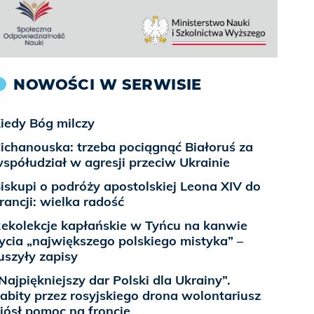
NOWOŚCI W SERWISIE
iedy Bóg milczy
ichanouska: trzeba pociągnąć Białoruś za
spółudział w agresji przeciw Ukrainie
iskupi o podróży apostolskiej Leona XIV do
rancji: wielka radość
ekolekcje kapłańskie w Tyńcu na kanwie
ycia „największego polskiego mistyka” –
uszyły zapisy
Najpiękniejszy dar Polski dla Ukrainy”.
abity przez rosyjskiego drona wolontariusz
iósł pomoc na froncie