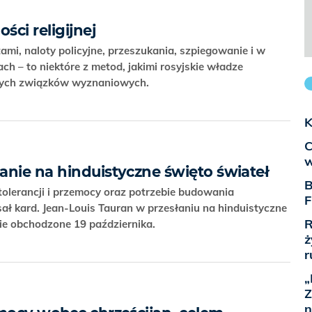
ści religijnej
mi, naloty policyjne, przeszukania, szpiegowanie i w
h – to niektóre z metod, jakimi rosyjskie władze
szych związków wyznaniowych.
K
C
w
anie na hinduistyczne święto świateł
B
olerancji i przemocy oraz potrzebie budowania
F
ł kard. Jean-Louis Tauran w przesłaniu na hinduistyczne
R
zie obchodzone 19 października.
ż
r
„
Z
n