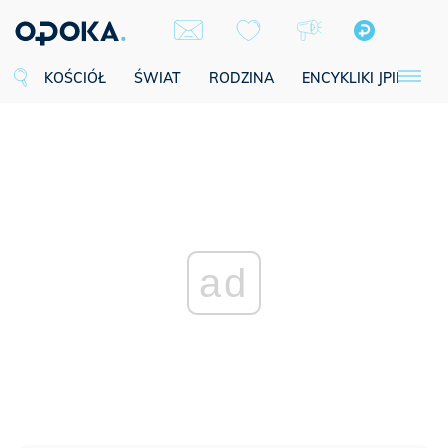
KOŚCIÓŁ
ŚWIAT
RODZINA
ENCYKLIKI JPII
SE
ad