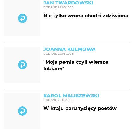
JAN TWARDOWSKI
DODANE
22.06.1905
Nie tylko wrona chodzi zdziwiona
JOANNA KULMOWA
DODANE
22.06.1905
"Moja pełnia czyli wiersze
lubiane"
KAROL MALISZEWSKI
DODANE
22.06.1905
W kraju paru tysięcy poetów