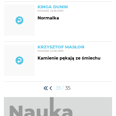
KINGA DUNIN
DODANE
22.06.1905
Normalka
KRZYSZTOF MASŁOŃ
DODANE
22.06.1905
Kamienie pękają ze śmiechu
/
35
35