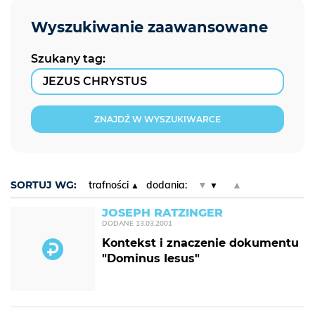
Szukany tag:
ZNAJDŹ W WYSZUKIWARCE
SORTUJ WG:
trafności
dodania:
▼
▲
JOSEPH RATZINGER
DODANE
13.03.2001
Kontekst i znaczenie dokumentu
"Dominus Iesus"