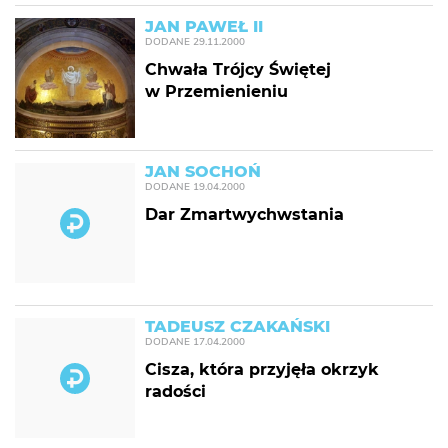
JAN PAWEŁ II
DODANE
29.11.2000
Chwała Trójcy Świętej
w Przemienieniu
JAN SOCHOŃ
DODANE
19.04.2000
Dar Zmartwychwstania
TADEUSZ CZAKAŃSKI
DODANE
17.04.2000
Cisza, która przyjęła okrzyk
radości