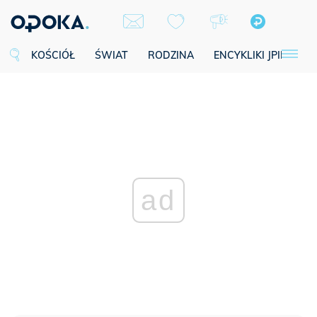
KOŚCIÓŁ
ŚWIAT
RODZINA
ENCYKLIKI JPII
SE
ad