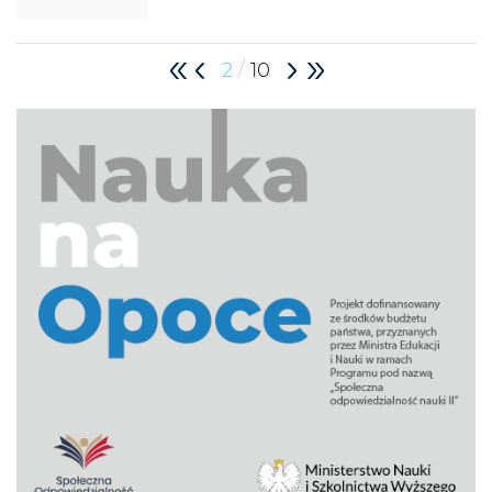
/
2
10