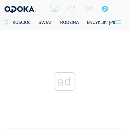
KOŚCIÓŁ
ŚWIAT
RODZINA
ENCYKLIKI JPII
SE
ad