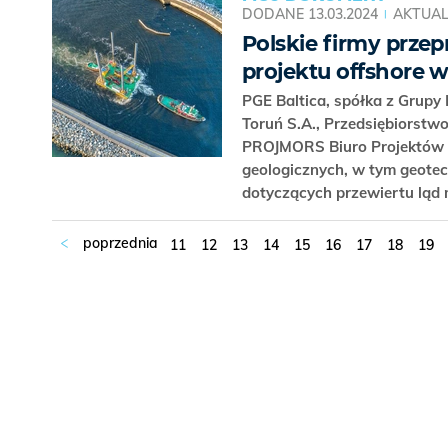
DODANE
13.03.2024
AKTUAL
Polskie firmy prze
projektu offshore 
PGE Baltica, spółka z Grupy
Toruń S.A., Przedsiębiorstw
PROJMORS Biuro Projektów B
geologicznych, w tym geotec
dotyczących przewiertu ląd
11
12
13
14
15
16
17
18
19