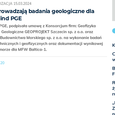
IZACJA
15.03.2024
prowadzają badania geologiczne dla
wind PGE
 PGE, podpisała umowę z Konsorcjum firm: Geofizyka
o Geologiczne GEOPROJEKT Szczecin sp. z o.o. oraz
udownictwa Morskiego sp. z o.o. na wykonanie badań
hnicznych i geofizycznych oraz dokumentacji wynikowej
K
 morze dla MFW Baltica-1.
C
w
20
B
F
R
ż
r
„
Z
n