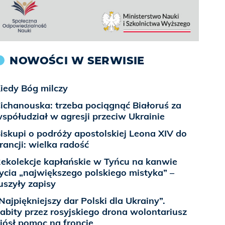
NOWOŚCI W SERWISIE
iedy Bóg milczy
ichanouska: trzeba pociągnąć Białoruś za
spółudział w agresji przeciw Ukrainie
iskupi o podróży apostolskiej Leona XIV do
rancji: wielka radość
ekolekcje kapłańskie w Tyńcu na kanwie
ycia „największego polskiego mistyka” –
uszyły zapisy
Najpiękniejszy dar Polski dla Ukrainy”.
abity przez rosyjskiego drona wolontariusz
iósł pomoc na froncie