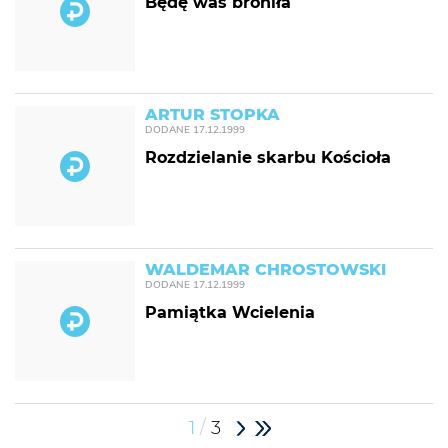
Będę was broniła
ARTUR STOPKA
DODANE
17.12.1999
Rozdzielanie skarbu Kościoła
WALDEMAR CHROSTOWSKI
DODANE
17.12.1999
Pamiątka Wcielenia
/
1
3