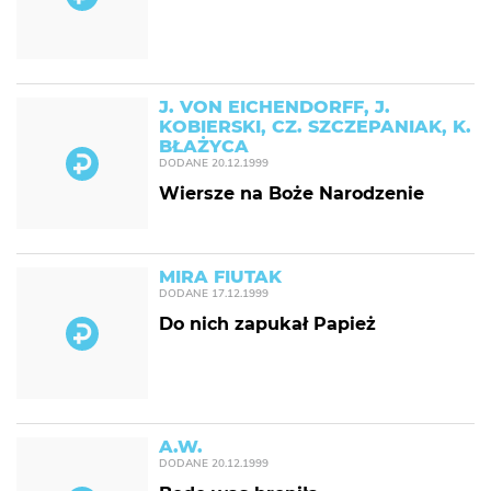
J. VON EICHENDORFF, J.
KOBIERSKI, CZ. SZCZEPANIAK, K.
BŁAŻYCA
DODANE
20.12.1999
Wiersze na Boże Narodzenie
MIRA FIUTAK
DODANE
17.12.1999
Do nich zapukał Papież
A.W.
DODANE
20.12.1999