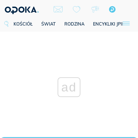
KOŚCIÓŁ
ŚWIAT
RODZINA
ENCYKLIKI JPII
SE
ad