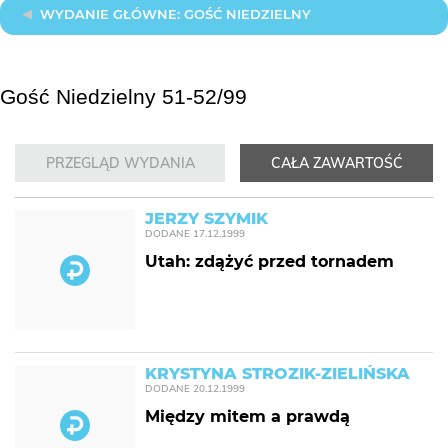
WYDANIE GŁÓWNE: GOŚĆ NIEDZIELNY
Gość Niedzielny 51-52/99
PRZEGLĄD WYDANIA
CAŁA ZAWARTOŚĆ
JERZY SZYMIK
DODANE
17.12.1999
Utah: zdążyć przed tornadem
KRYSTYNA STROZIK-ZIELIŃSKA
DODANE
20.12.1999
Między mitem a prawdą