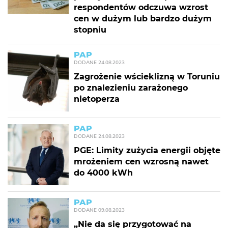
respondentów odczuwa wzrost
cen w dużym lub bardzo dużym
stopniu
PAP
DODANE
24.08.2023
Zagrożenie wścieklizną w Toruniu
po znalezieniu zarażonego
nietoperza
PAP
DODANE
24.08.2023
PGE: Limity zużycia energii objęte
mrożeniem cen wzrosną nawet
do 4000 kWh
PAP
DODANE
09.08.2023
„Nie da się przygotować na