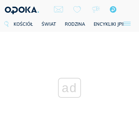
KOŚCIÓŁ
ŚWIAT
RODZINA
ENCYKLIKI JPII
SE
ad