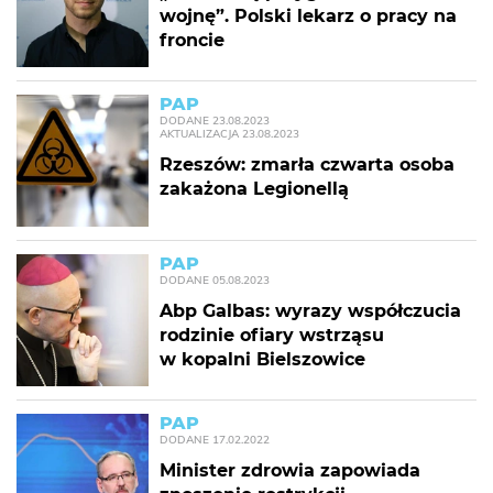
wojnę”. Polski lekarz o pracy na
froncie
PAP
DODANE
23.08.2023
AKTUALIZACJA
23.08.2023
Rzeszów: zmarła czwarta osoba
zakażona Legionellą
PAP
DODANE
05.08.2023
Abp Galbas: wyrazy współczucia
rodzinie ofiary wstrząsu
w kopalni Bielszowice
PAP
DODANE
17.02.2022
Minister zdrowia zapowiada