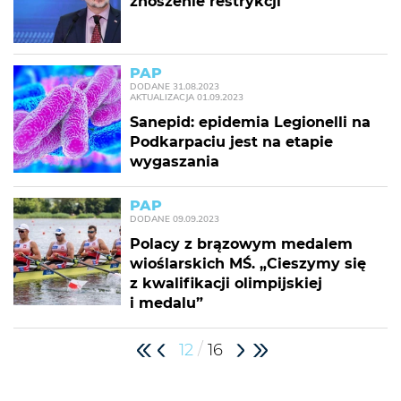
znoszenie restrykcji
PAP
DODANE
31.08.2023
AKTUALIZACJA
01.09.2023
Sanepid: epidemia Legionelli na
Podkarpaciu jest na etapie
wygaszania
PAP
DODANE
09.09.2023
Polacy z brązowym medalem
wioślarskich MŚ. „Cieszymy się
z kwalifikacji olimpijskiej
i medalu”
/
12
16