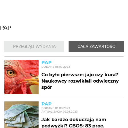
PAP
PRZEGLĄD WYDANIA
CAŁA ZAWARTOŚĆ
PAP
DODANE
05.07.2023
Co było pierwsze: jajo czy kura?
Naukowcy rozwikłali odwieczny
spór
PAP
DODANE
01.08.2023
AKTUALIZACJA
02.08.2023
Jak bardzo dokuczają nam
podwyżki? CBOS: 83 proc.