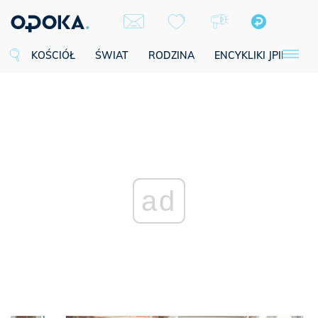
KOŚCIÓŁ
ŚWIAT
RODZINA
ENCYKLIKI JPII
SE
ad