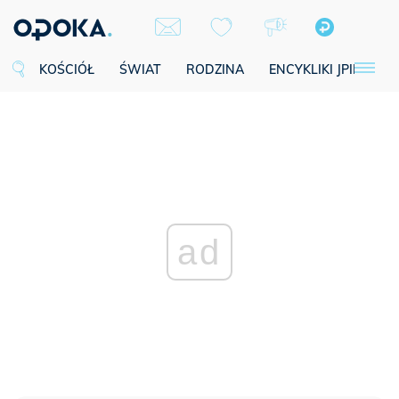
KOŚCIÓŁ
ŚWIAT
RODZINA
ENCYKLIKI JPII
SE
ad