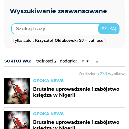
Tylko autor:
Krzysztof Ołdakowski SJ – vati
usuń
SORTUJ WG:
trafności
dodania:
▼
▲
Znaleziono
230
wyników
OPOKA NEWS
Brutalne uprowadzenie i zabójstwo
księdza w Nigerii
OPOKA NEWS
Brutalne uprowadzenie i zabójstwo
księdza w Nigerii