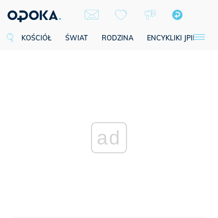
KOŚCIÓŁ
ŚWIAT
RODZINA
ENCYKLIKI JPII
SE
ad