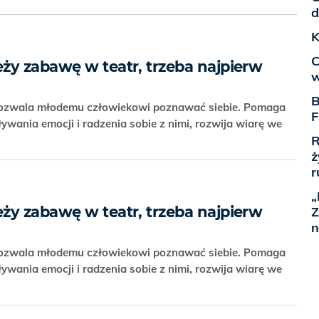
d
K
C
ży zabawę w teatr, trzeba najpierw
w
B
pozwala młodemu człowiekowi poznawać siebie. Pomaga
F
wania emocji i radzenia sobie z nimi, rozwija wiarę we
R
ż
r
„
ży zabawę w teatr, trzeba najpierw
Z
n
pozwala młodemu człowiekowi poznawać siebie. Pomaga
wania emocji i radzenia sobie z nimi, rozwija wiarę we