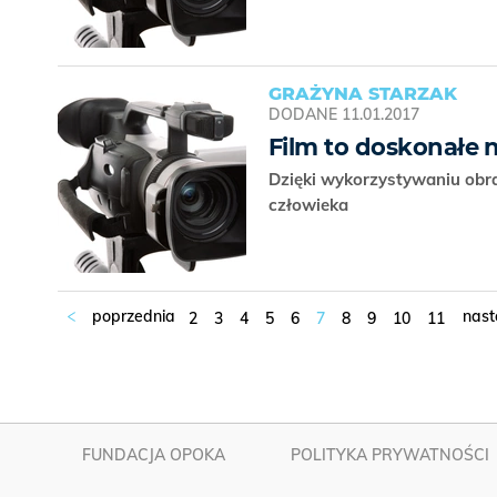
GRAŻYNA STARZAK
DODANE
11.01.2017
Film to doskonałe 
Dzięki wykorzystywaniu obra
człowieka
2
3
4
5
6
7
8
9
10
11
FUNDACJA OPOKA
POLITYKA PRYWATNOŚCI