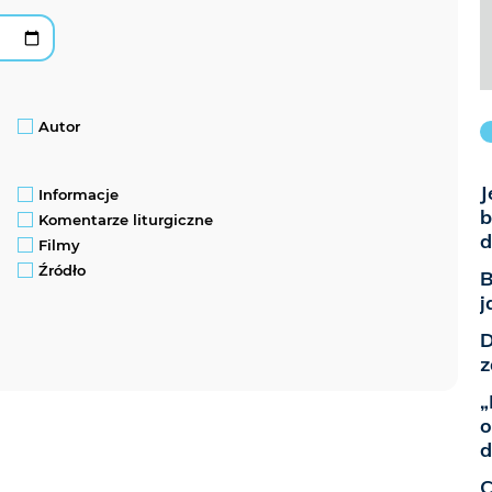
Autor
J
Informacje
b
Komentarze liturgiczne
d
Filmy
Źródło
B
j
D
z
„
o
d
C