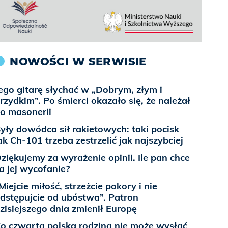
NOWOŚCI W SERWISIE
ego gitarę słychać w „Dobrym, złym i
rzydkim”. Po śmierci okazało się, że należał
o masonerii
yły dowódca sił rakietowych: taki pocisk
ak Ch-101 trzeba zestrzelić jak najszybciej
ziękujemy za wyrażenie opinii. Ile pan chce
a jej wycofanie?
Miejcie miłość, strzeżcie pokory i nie
dstępujcie od ubóstwa”. Patron
zisiejszego dnia zmienił Europę
o czwarta polska rodzina nie może wysłać