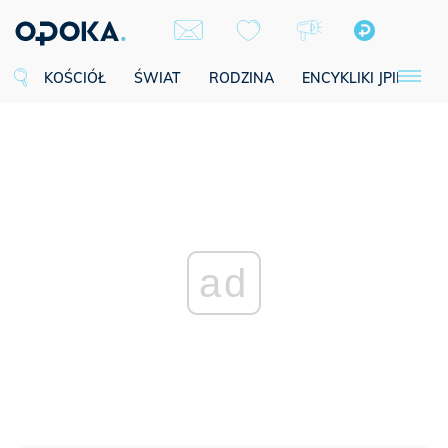
KOŚCIÓŁ
ŚWIAT
RODZINA
ENCYKLIKI JPII
SE
ad