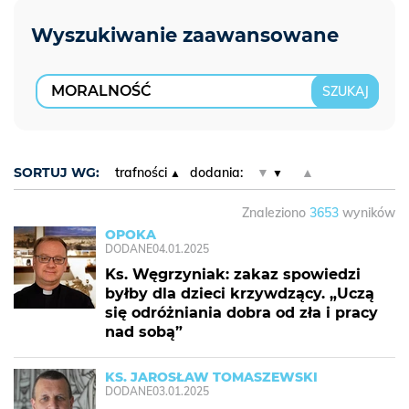
SORTUJ WG:
trafności
dodania:
▼
▲
Znaleziono
3653
wyników
OPOKA
DODANE
04.01.2025
Ks. Węgrzyniak: zakaz spowiedzi
byłby dla dzieci krzywdzący. „Uczą
się odróżniania dobra od zła i pracy
nad sobą”
KS. JAROSŁAW TOMASZEWSKI
DODANE
03.01.2025