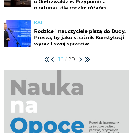
o Gietrzwałdzie. Przypomina
o ratunku dla rodzin: różańcu
KAI
Rodzice i nauczyciele piszą do Dudy.
Proszą, by jako strażnik Konstytucji
wyraził swój sprzeciw
/
16
20