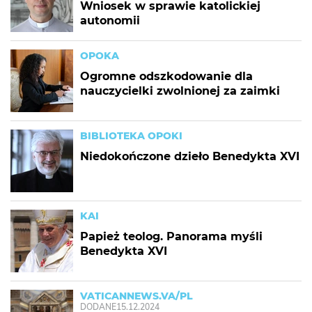
Wniosek w sprawie katolickiej
autonomii
OPOKA
Ogromne odszkodowanie dla
nauczycielki zwolnionej za zaimki
BIBLIOTEKA OPOKI
Niedokończone dzieło Benedykta XVI
KAI
Papież teolog. Panorama myśli
Benedykta XVI
VATICANNEWS.VA/PL
DODANE
15.12.2024