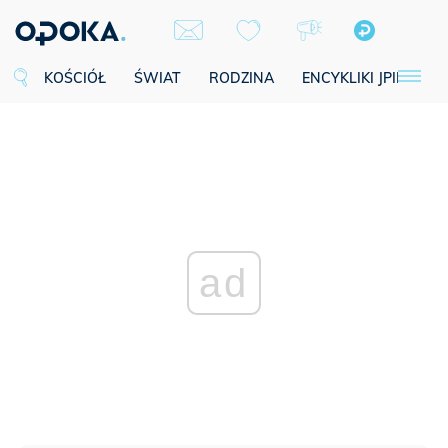
KOŚCIÓŁ
ŚWIAT
RODZINA
ENCYKLIKI JPII
SE
ad