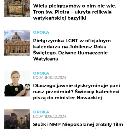
Wielu pielgrzymów o nim nie wie.
Tron św. Piotra – ukryta relikwia
watykańskiej bazyliki
OPOKA
Pielgrzymka LGBT w oficjalnym
kalendarzu na Jubileusz Roku
Świętego. Dziwne tłumaczenie
Watykanu
OPOKA
DODANE
10.12.2024
Dlaczego jawnie dyskryminuje pani
nasz przedmiot? Świeccy katecheci
piszą do minister Nowackiej
OPOKA
DODANE
06.12.2024
Służki NMP Niepokalanej zrobiły film