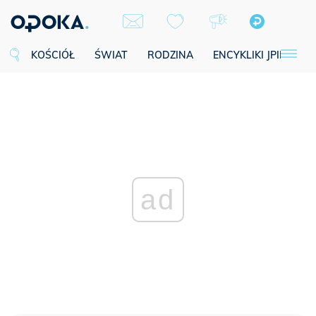
KOŚCIÓŁ
ŚWIAT
RODZINA
ENCYKLIKI JPII
SE
ad