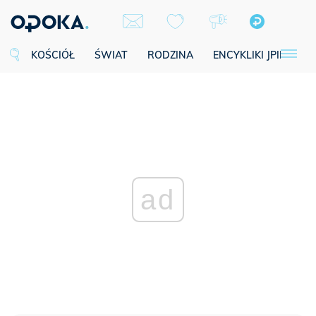
KOŚCIÓŁ
ŚWIAT
RODZINA
ENCYKLIKI JPII
SE
ad