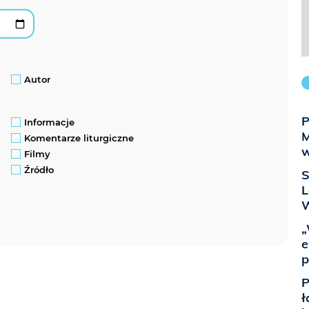
Autor
P
Informacje
M
Komentarze liturgiczne
w
Filmy
Źródło
S
L
W
„
e
p
P
ł