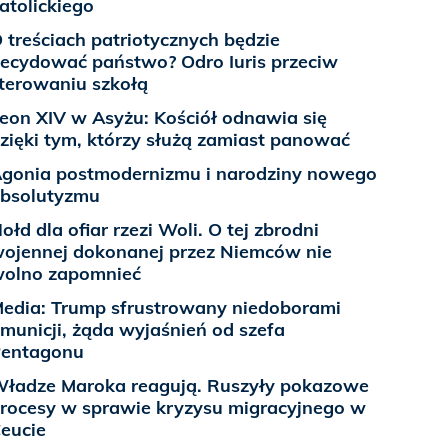
atolickiego
 treściach patriotycznych będzie
ecydować państwo? Odro Iuris przeciw
terowaniu szkołą
eon XIV w Asyżu: Kościół odnawia się
zięki tym, którzy służą zamiast panować
gonia postmodernizmu i narodziny nowego
bsolutyzmu
ołd dla ofiar rzezi Woli. O tej zbrodni
ojennej dokonanej przez Niemców nie
olno zapomnieć
edia: Trump sfrustrowany niedoborami
municji, żąda wyjaśnień od szefa
entagonu
ładze Maroka reagują. Ruszyły pokazowe
rocesy w sprawie kryzysu migracyjnego w
eucie