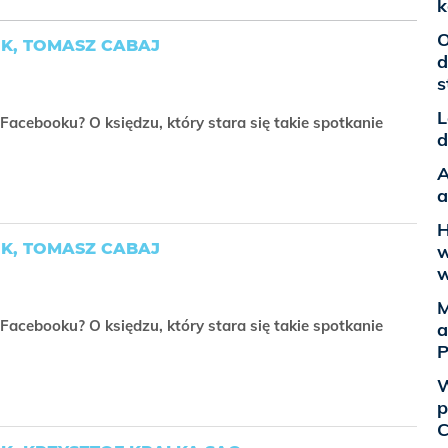
k
O
K, TOMASZ CABAJ
d
s
L
acebooku? O księdzu, który stara się takie spotkanie
d
A
a
H
K, TOMASZ CABAJ
w
w
M
acebooku? O księdzu, który stara się takie spotkanie
a
P
W
p
C