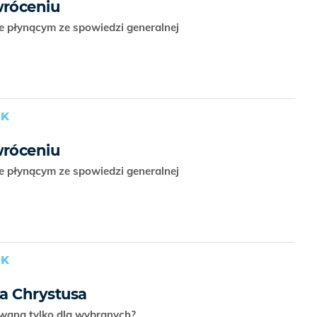
róceniu
 płynącym ze spowiedzi generalnej
UK
róceniu
 płynącym ze spowiedzi generalnej
UK
a Chrystusa
owana tylko dla wybranych?