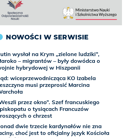
NOWOŚCI W SERWISIE
utin wysłał na Krym „zielone ludziki”,
aroko – migrantów – były dowódca o
ojnie hybrydowej w Hiszpanii
ąd: wiceprzewodnicząca KO Izabela
eszczyna musi przeprosić Marcina
archoła
Weszli przez okno”. Szef francuskiego
piskopatu o tysiącach Francuzów
roszących o chrzest
onad dwie trzecie kardynałów nie zna
aciny, choć jest to oficjalny język Kościoła