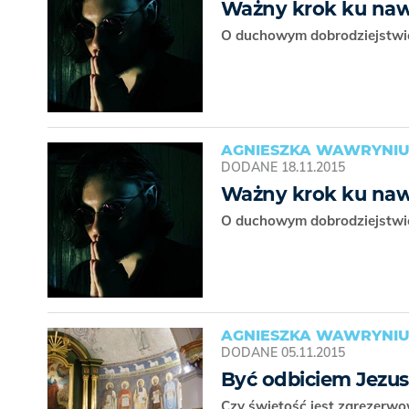
Ważny krok ku naw
O duchowym dobrodziejstwie
AGNIESZKA WAWRYNI
DODANE
18.11.2015
Ważny krok ku naw
O duchowym dobrodziejstwie
AGNIESZKA WAWRYNI
DODANE
05.11.2015
Być odbiciem Jezus
Czy świętość jest zarezerw