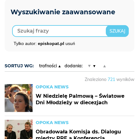
Tylko autor:
episkopat.pl
usuń
SORTUJ WG:
trafności
dodania:
▼
▲
Znaleziono
721
wyników
OPOKA NEWS
W Niedzielę Palmową – Światowe
Dni Młodzieży w diecezjach
OPOKA NEWS
Obradowała Komisja ds. Dialogu
między PRE a Konferencją