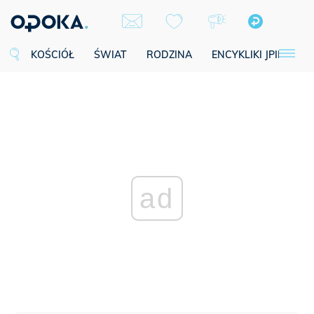
KOŚCIÓŁ
ŚWIAT
RODZINA
ENCYKLIKI JPII
SE
ad