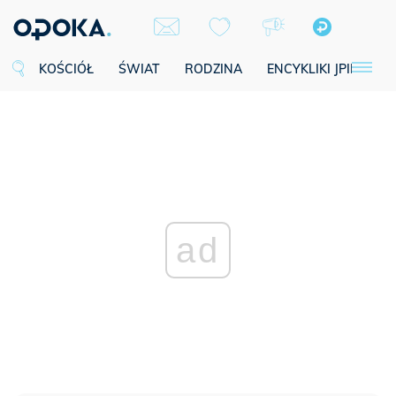
KOŚCIÓŁ
ŚWIAT
RODZINA
ENCYKLIKI JPII
SE
ad