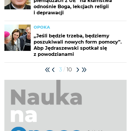
pieniądzach z UE” na kłamstwa
odnośnie Boga, lekcjach religii
i deprawacji
OPOKA
„Jeśli będzie trzeba, będziemy
poszukiwali nowych form pomocy”.
Abp Jędraszewski spotkał się
z powodzianami
/
3
10