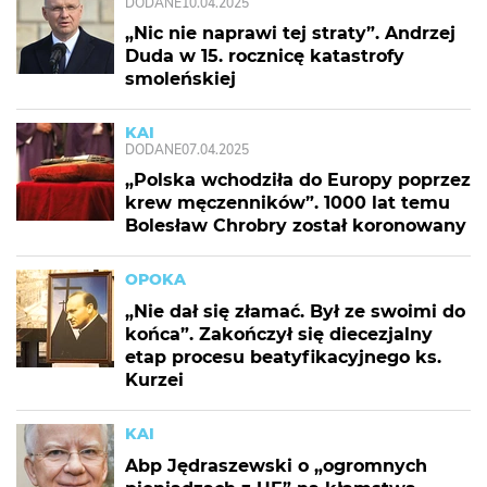
DODANE
10.04.2025
„Nic nie naprawi tej straty”. Andrzej
Duda w 15. rocznicę katastrofy
smoleńskiej
KAI
DODANE
07.04.2025
„Polska wchodziła do Europy poprzez
krew męczenników”. 1000 lat temu
Bolesław Chrobry został koronowany
OPOKA
„Nie dał się złamać. Był ze swoimi do
końca”. Zakończył się diecezjalny
etap procesu beatyfikacyjnego ks.
Kurzei
KAI
Abp Jędraszewski o „ogromnych