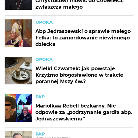
Chrystusowi mówić do człowieka,
zwłaszcza małego
OPOKA
Abp Jędraszewski o sprawie małego
Felka: to zamordowanie niewinnego
dziecka
OPOKA
Wielki Czwartek: jak powstaje
Krzyżmo błogosławione w trakcie
porannej Mszy św.?
PAP
Mariolkaa Rebell bezkarny. Nie
odpowie za „podrzynanie gardła abp.
Jędraszewskiemu”
PAP