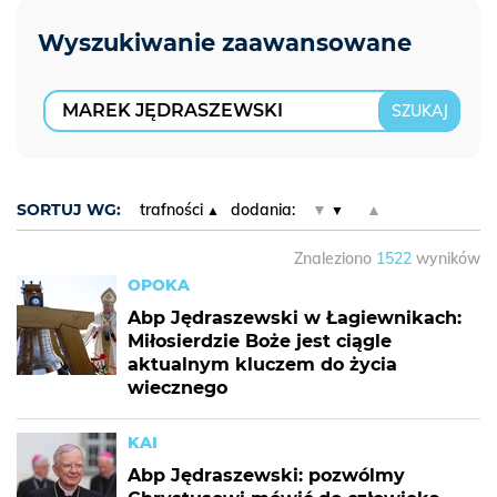
SORTUJ WG:
trafności
dodania:
▼
▲
Znaleziono
1522
wyników
OPOKA
Abp Jędraszewski w Łagiewnikach:
Miłosierdzie Boże jest ciągle
aktualnym kluczem do życia
wiecznego
KAI
Abp Jędraszewski: pozwólmy