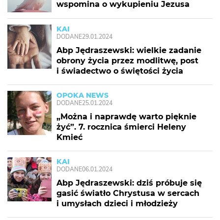
wspomina o wykupieniu Jezusa
KAI
DODANE
29.01.2024
Abp Jędraszewski: wielkie zadanie
obrony życia przez modlitwę, post
i świadectwo o świętości życia
OPOKA NEWS
DODANE
25.01.2024
„Można i naprawdę warto pięknie
żyć”. 7. rocznica śmierci Heleny
Kmieć
KAI
DODANE
06.01.2024
Abp Jędraszewski: dziś próbuje się
gasić światło Chrystusa w sercach
i umysłach dzieci i młodzieży