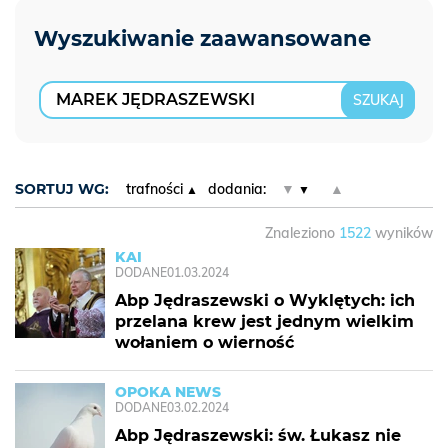
SORTUJ WG:
trafności
dodania:
▼
▲
Znaleziono
1522
wyników
KAI
DODANE
01.03.2024
Abp Jędraszewski o Wyklętych: ich
przelana krew jest jednym wielkim
wołaniem o wierność
OPOKA NEWS
DODANE
03.02.2024
Abp Jędraszewski: św. Łukasz nie