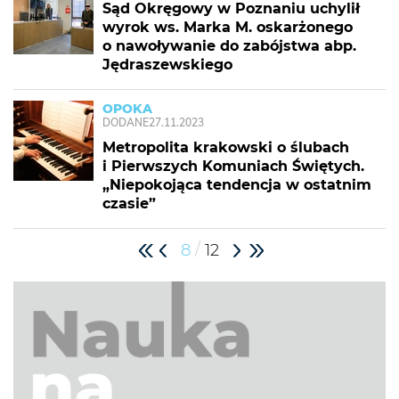
Sąd Okręgowy w Poznaniu uchylił
wyrok ws. Marka M. oskarżonego
o nawoływanie do zabójstwa abp.
Jędraszewskiego
OPOKA
DODANE
27.11.2023
Metropolita krakowski o ślubach
i Pierwszych Komuniach Świętych.
„Niepokojąca tendencja w ostatnim
czasie”
/
8
12