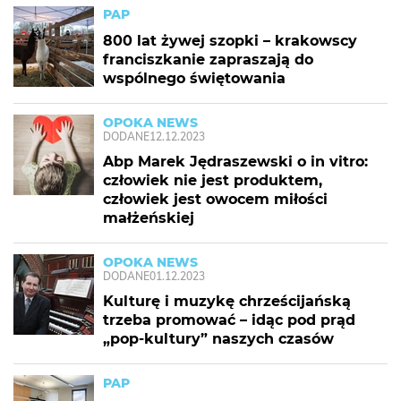
PAP
800 lat żywej szopki – krakowscy
franciszkanie zapraszają do
wspólnego świętowania
OPOKA NEWS
DODANE
12.12.2023
Abp Marek Jędraszewski o in vitro:
człowiek nie jest produktem,
człowiek jest owocem miłości
małżeńskiej
OPOKA NEWS
DODANE
01.12.2023
Kulturę i muzykę chrześcijańską
trzeba promować – idąc pod prąd
„pop-kultury” naszych czasów
PAP