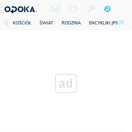
KOŚCIÓŁ
ŚWIAT
RODZINA
ENCYKLIKI JPII
SE
ad