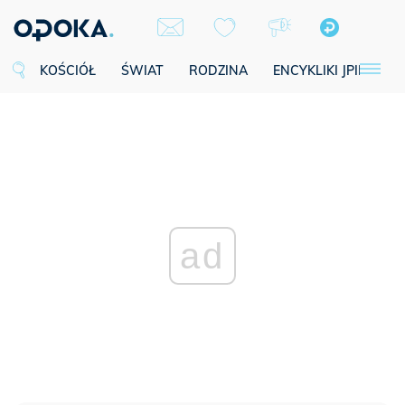
KOŚCIÓŁ
ŚWIAT
RODZINA
ENCYKLIKI JPII
SE
ad