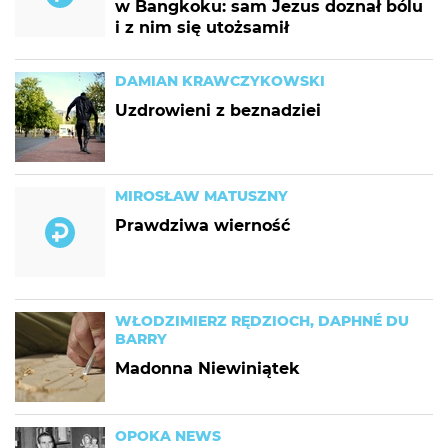
w Bangkoku: sam Jezus doznał bólu
i z nim się utożsamił
DAMIAN KRAWCZYKOWSKI
Uzdrowieni z beznadziei
MIROSŁAW MATUSZNY
Prawdziwa wierność
WŁODZIMIERZ RĘDZIOCH, DAPHNÉ DU
BARRY
Madonna Niewiniątek
OPOKA NEWS