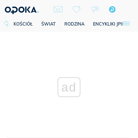
KOŚCIÓŁ
ŚWIAT
RODZINA
ENCYKLIKI JPII
SE
ad