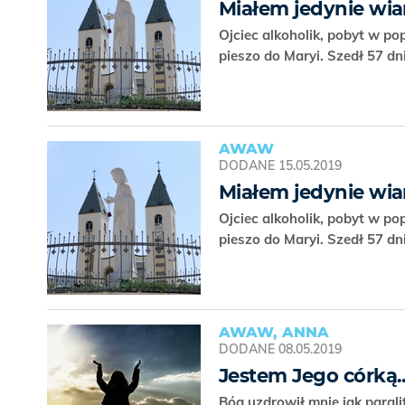
Miałem jedynie wia
Ojciec alkoholik, pobyt w po
pieszo do Maryi. Szedł 57 d
AWAW
DODANE
15.05.2019
Miałem jedynie wia
Ojciec alkoholik, pobyt w po
pieszo do Maryi. Szedł 57 d
AWAW, ANNA
DODANE
08.05.2019
Jestem Jego córką..
Bóg uzdrowił mnie jak parali