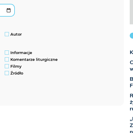
Autor
K
Informacje
Komentarze liturgiczne
C
Filmy
w
Źródło
B
F
R
ż
r
„
Z
n