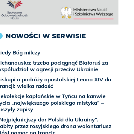
NOWOŚCI W SERWISIE
iedy Bóg milczy
ichanouska: trzeba pociągnąć Białoruś za
spółudział w agresji przeciw Ukrainie
iskupi o podróży apostolskiej Leona XIV do
rancji: wielka radość
ekolekcje kapłańskie w Tyńcu na kanwie
ycia „największego polskiego mistyka” –
uszyły zapisy
Najpiękniejszy dar Polski dla Ukrainy”.
abity przez rosyjskiego drona wolontariusz
iósł pomoc na froncie