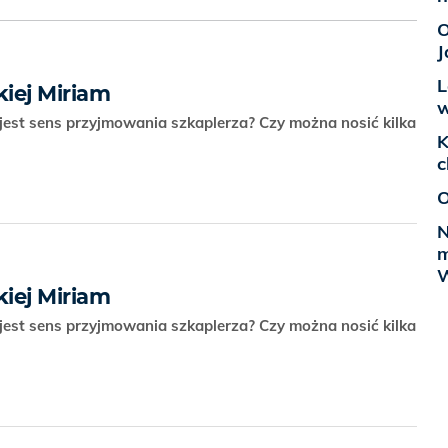
O
J
L
iej Miriam
w
i jest sens przyjmowania szkaplerza? Czy można nosić kilka
K
c
O
N
m
W
iej Miriam
i jest sens przyjmowania szkaplerza? Czy można nosić kilka