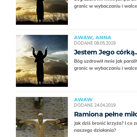
granic w wybaczaniu i walc
AWAW, ANNA
DODANE
08.05.2019
Jestem Jego córką..
Bóg uzdrowił mnie jak parali
granic w wybaczaniu i walc
AWAW
DODANE
24.04.2019
Ramiona pełne miło
Jak dziś bronić krzyża? I c
naszego działania?