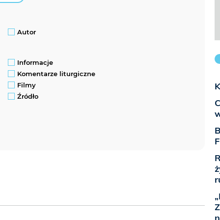
Autor
Informacje
Komentarze liturgiczne
K
Filmy
Źródło
C
w
B
F
R
ż
r
„
Z
n