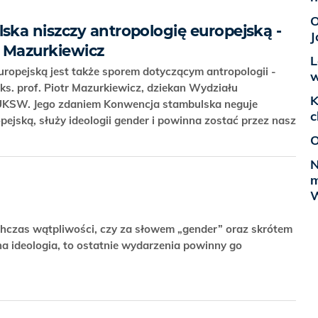
O
ka niszczy antropologię europejską -
J
r Mazurkiewicz
L
uropejską jest także sporem dotyczącym antropologii -
w
ks. prof. Piotr Mazurkiewicz, dziekan Wydziału
K
KSW. Jego zdaniem Konwencja stambulska neguje
c
pejską, służy ideologii gender i powinna zostać przez nasz
O
N
m
W
ychczas wątpliwości, czy za słowem „gender” oraz skrótem
na ideologia, to ostatnie wydarzenia powinny go