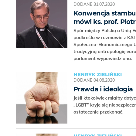
DODANE
31.07.2020
Konwencja stambuls
mówi ks. prof. Piot
Spór między Polską a Unią E
podkreśla w rozmowie z KAI 
Społeczno-Ekonomicznego U
tradycyjną antropologię euro
parlament wypowiedziana.
HENRYK ZIELIŃSKI
DODANE
04.08.2020
Prawda i ideologia
Jeśli ktokolwiek miałby dot
„LGBT” kryje się niebezpiecz
ostatecznie przekonać.