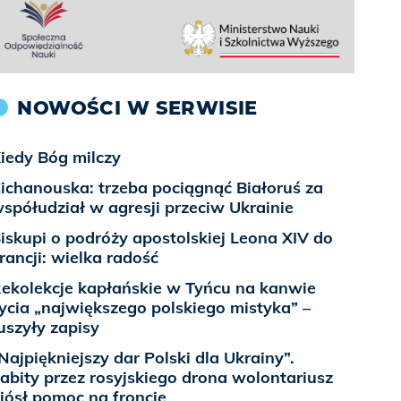
NOWOŚCI W SERWISIE
iedy Bóg milczy
ichanouska: trzeba pociągnąć Białoruś za
spółudział w agresji przeciw Ukrainie
iskupi o podróży apostolskiej Leona XIV do
rancji: wielka radość
ekolekcje kapłańskie w Tyńcu na kanwie
ycia „największego polskiego mistyka” –
uszyły zapisy
Najpiękniejszy dar Polski dla Ukrainy”.
abity przez rosyjskiego drona wolontariusz
iósł pomoc na froncie