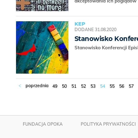
akceptowania ich poglądów
KEP
DODANE
31.08.2020
Stanowisko Konfere
Stanowisko Konferencji Epi
49
50
51
52
53
54
55
56
57
FUNDACJA OPOKA
POLITYKA PRYWATNOŚCI