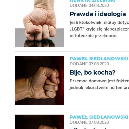
HENRYK ZIELIŃSKI
DODANE
04.08.2020
Prawda i ideologia
Jeśli ktokolwiek miałby dot
„LGBT” kryje się niebezpiecz
ostatecznie przekonać.
PAWEŁ SIEDLANOWSKI
DODANE
07.08.2020
Bije, bo kocha?
Przemoc domowa jest faktem
jednak lekarstwem na ten p
PAWEŁ SIEDLANOWSKI
DODANE
07.08.2020