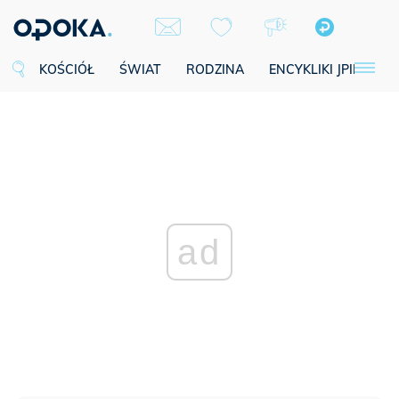
KOŚCIÓŁ
ŚWIAT
RODZINA
ENCYKLIKI JPII
SE
ad