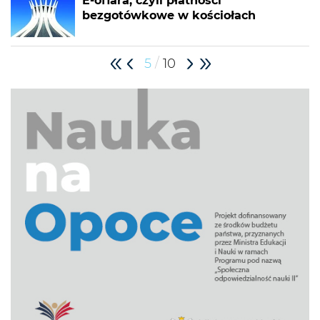
E-ofiara, czyli płatności
bezgotówkowe w kościołach
/
5
10