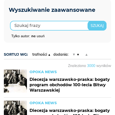
Tylko autor:
nc
usuń
SORTUJ WG:
trafności
dodania:
▼
▲
Znaleziono
3000
wyników
OPOKA NEWS
Diecezja warszawsko-praska: bogaty
program obchodów 100-lecia Bitwy
Warszawskiej
OPOKA NEWS
Diecezja warszawsko-praska: bogaty