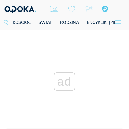
KOŚCIÓŁ
ŚWIAT
RODZINA
ENCYKLIKI JPII
SE
ad