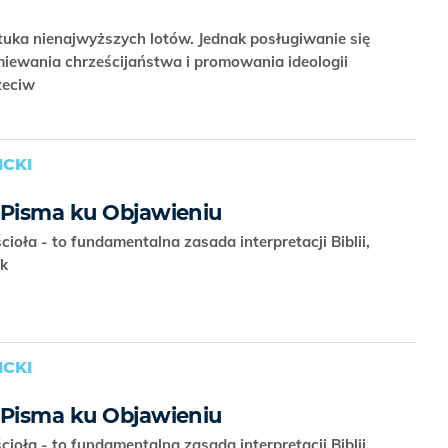
uka nienajwyższych lotów. Jednak posługiwanie się
iewania chrześcijaństwa i promowania ideologii
zeciw
CKI
 Pisma ku Objawieniu
cioła - to fundamentalna zasada interpretacji Biblii,
ik
CKI
 Pisma ku Objawieniu
cioła - to fundamentalna zasada interpretacji Biblii,