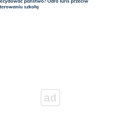
ecydować państwo? Odro Iuris przeciw
terowaniu szkołą
ad