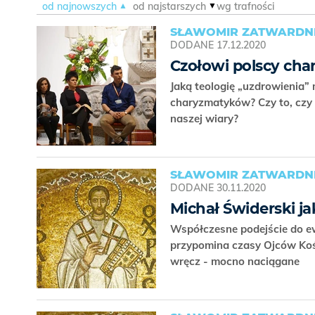
od najnowszych
od najstarszych
wg trafności
SŁAWOMIR ZATWARDNI
DODANE
17.12.2020
Czołowi polscy cha
Jaką teologię „uzdrowienia”
charyzmatyków? Czy to, czy
naszej wiary?
SŁAWOMIR ZATWARDNI
DODANE
30.11.2020
Michał Świderski j
Współczesne podejście do e
przypomina czasy Ojców Kośc
wręcz - mocno naciągane