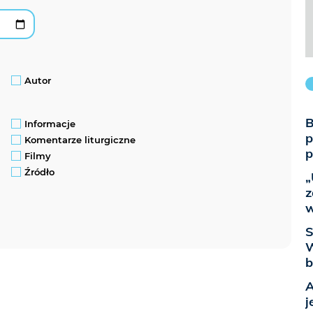
Autor
B
Informacje
p
Komentarze liturgiczne
p
Filmy
Źródło
„
z
w
S
W
b
A
j