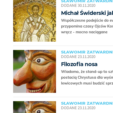
SŁAWOMIR ZATWARDNI
DODANE
30.11.2020
Michał Świderski j
Współczesne podejście do e
przypomina czasy Ojców Kośc
wręcz - mocno naciągane
SŁAWOMIR ZATWARDNI
DODANE
23.11.2020
Filozofia nosa
Wiadomo, że stand-up to szt
postacią Chrystusa dla wyśm
lewicowych musi budzić spr
SŁAWOMIR ZATWARDNI
DODANE
23.11.2020