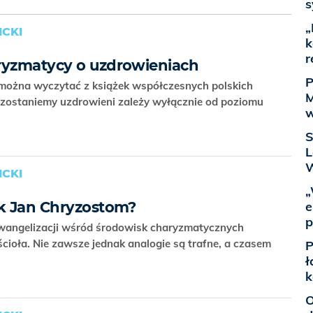
s
„
CKI
k
r
ryzmatycy o uzdrowieniach
P
 można wyczytać z książek współczesnych polskich
M
 zostaniemy uzdrowieni zależy wyłącznie od poziomu
w
S
L
W
CKI
„
e
ak Jan Chryzostom?
p
wangelizacji wśród środowisk charyzmatycznych
ioła. Nie zawsze jednak analogie są trafne, a czasem
P
ł
k
O