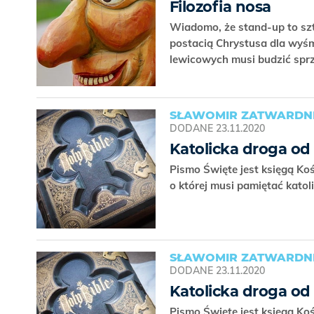
Filozofia nosa
Wiadomo, że stand-up to szt
postacią Chrystusa dla wyśm
lewicowych musi budzić spr
SŁAWOMIR ZATWARDNI
DODANE
23.11.2020
Katolicka droga od
Pismo Święte jest księgą Koś
o której musi pamiętać katol
SŁAWOMIR ZATWARDNI
DODANE
23.11.2020
Katolicka droga od
Pismo Święte jest księgą Koś