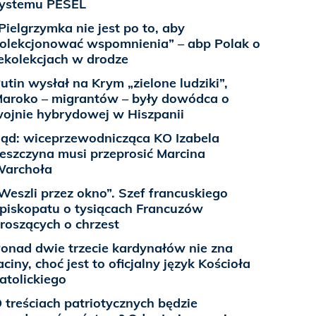
ystemu PESEL
Pielgrzymka nie jest po to, aby
olekcjonować wspomnienia” – abp Polak o
ekolekcjach w drodze
utin wysłał na Krym „zielone ludziki”,
aroko – migrantów – były dowódca o
ojnie hybrydowej w Hiszpanii
ąd: wiceprzewodnicząca KO Izabela
eszczyna musi przeprosić Marcina
archoła
Weszli przez okno”. Szef francuskiego
piskopatu o tysiącach Francuzów
roszących o chrzest
onad dwie trzecie kardynałów nie zna
aciny, choć jest to oficjalny język Kościoła
atolickiego
 treściach patriotycznych będzie