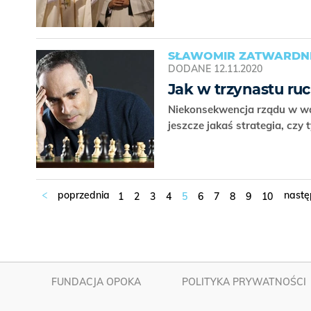
SŁAWOMIR ZATWARDNI
DODANE
12.11.2020
Jak w trzynastu ruc
Niekonsekwencja rządu w wa
jeszcze jakaś strategia, czy
1
2
3
4
5
6
7
8
9
10
FUNDACJA OPOKA
POLITYKA PRYWATNOŚCI