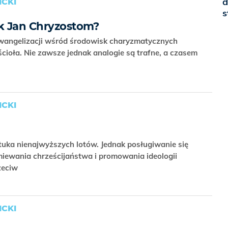
d
CKI
s
ak Jan Chryzostom?
wangelizacji wśród środowisk charyzmatycznych
ioła. Nie zawsze jednak analogie są trafne, a czasem
CKI
uka nienajwyższych lotów. Jednak posługiwanie się
iewania chrześcijaństwa i promowania ideologii
zeciw
CKI