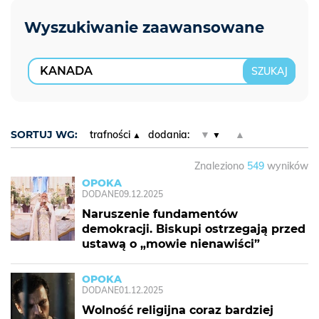
SORTUJ WG:
trafności
dodania:
▼
▲
Znaleziono
549
wyników
OPOKA
DODANE
09.12.2025
Naruszenie fundamentów
demokracji. Biskupi ostrzegają przed
ustawą o „mowie nienawiści”
OPOKA
DODANE
01.12.2025
Wolność religijna coraz bardziej