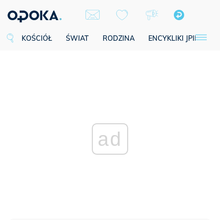
KOŚCIÓŁ
ŚWIAT
RODZINA
ENCYKLIKI JPII
SE
ad