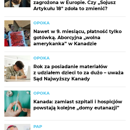
zagrożona w Europie. Czy „Sojusz
Artykułu 18" zdoła to zmienić?
OPOKA
Nawet w 9. miesiącu, płatność tylko
gotówką. Aborcyjna „wolna
amerykanka” w Kanadzie
OPOKA
Rok za posiadanie materiałów
z udziałem dzieci to za dużo – uważa
Sąd Najwyższy Kanady
OPOKA
Kanada: zamiast szpitali i hospicjów
powstają kolejne „domy eutanazji”
PAP