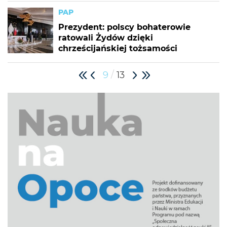
PAP
Prezydent: polscy bohaterowie
ratowali Żydów dzięki
chrześcijańskiej tożsamości
/
9
13