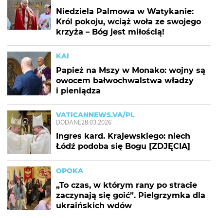
Niedziela Palmowa w Watykanie:
Król pokoju, wciąż woła ze swojego
krzyża – Bóg jest miłością!
KAI
Papież na Mszy w Monako: wojny są
owocem bałwochwalstwa władzy
i pieniądza
VATICANNEWS.VA/PL
DODANE
28.03.2026
Ingres kard. Krajewskiego: niech
Łódź podoba się Bogu [ZDJĘCIA]
OPOKA
„To czas, w którym rany po stracie
zaczynają się goić”. Pielgrzymka dla
ukraińskich wdów