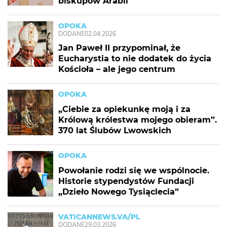
biskupów Arabii
OPOKA
DODANE
02.04.2026
Jan Paweł II przypominał, że
Eucharystia to nie dodatek do życia
Kościoła – ale jego centrum
OPOKA
„Ciebie za opiekunkę moją i za
Królową królestwa mojego obieram”.
370 lat Ślubów Lwowskich
OPOKA
Powołanie rodzi się we wspólnocie.
Historie stypendystów Fundacji
„Dzieło Nowego Tysiąclecia”
VATICANNEWS.VA/PL
DODANE
29.03.2026