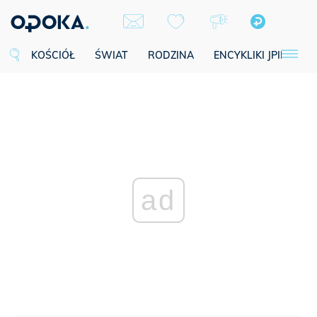
KOŚCIÓŁ
ŚWIAT
RODZINA
ENCYKLIKI JPII
SE
ad