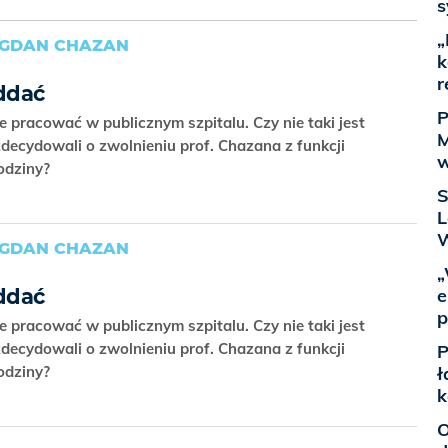
s
„
OGDAN CHAZAN
k
r
ddać
P
że pracować w publicznym szpitalu. Czy nie taki jest
M
decydowali o zwolnieniu prof. Chazana z funkcji
w
Rodziny?
S
L
W
OGDAN CHAZAN
„
e
ddać
p
że pracować w publicznym szpitalu. Czy nie taki jest
decydowali o zwolnieniu prof. Chazana z funkcji
P
ł
Rodziny?
k
O