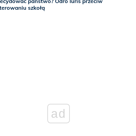
ecydować państwo? Odro Iuris przeciw
terowaniu szkołą
ad