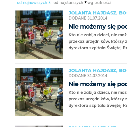
od najnowszych
od najstarszych
wg trafności
JOLANTA HAJDASZ, B
DODANE
31.07.2014
Nie możemy się po
Kto nie zabija dzieci, nie mo
przekaz urzędników, którzy z
dyrektora szpitala Świętej 
JOLANTA HAJDASZ, B
DODANE
31.07.2014
Nie możemy się po
Kto nie zabija dzieci, nie mo
przekaz urzędników, którzy z
dyrektora szpitala Świętej 