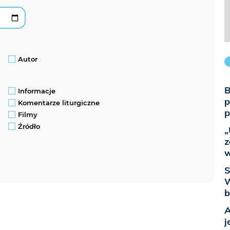
Autor
B
Informacje
p
Komentarze liturgiczne
p
Filmy
Źródło
„
z
w
S
W
b
A
j