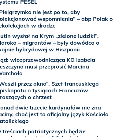
ystemu PESEL
Pielgrzymka nie jest po to, aby
olekcjonować wspomnienia” – abp Polak o
ekolekcjach w drodze
utin wysłał na Krym „zielone ludziki”,
aroko – migrantów – były dowódca o
ojnie hybrydowej w Hiszpanii
ąd: wiceprzewodnicząca KO Izabela
eszczyna musi przeprosić Marcina
archoła
Weszli przez okno”. Szef francuskiego
piskopatu o tysiącach Francuzów
roszących o chrzest
onad dwie trzecie kardynałów nie zna
aciny, choć jest to oficjalny język Kościoła
atolickiego
 treściach patriotycznych będzie