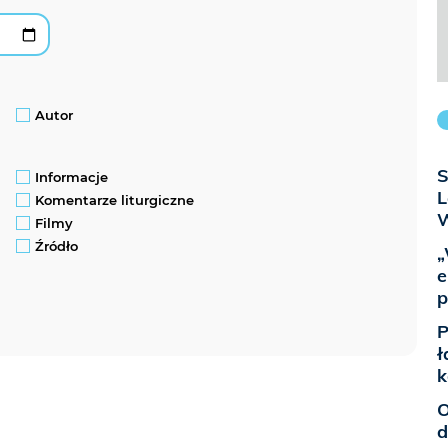
Autor
S
Informacje
L
Komentarze liturgiczne
W
Filmy
Źródło
„
e
p
P
ł
k
O
d