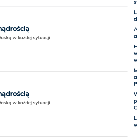
s
L
d
mądrością
A
a
łaską w każdej sytuacji
H
w
w
M
a
P
mądrością
W
p
łaską w każdej sytuacji
C
L
w