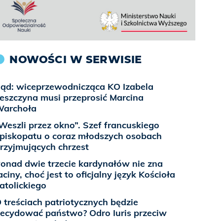
NOWOŚCI W SERWISIE
ąd: wiceprzewodnicząca KO Izabela
eszczyna musi przeprosić Marcina
archoła
Weszli przez okno”. Szef francuskiego
piskopatu o coraz młodszych osobach
rzyjmujących chrzest
onad dwie trzecie kardynałów nie zna
aciny, choć jest to oficjalny język Kościoła
atolickiego
 treściach patriotycznych będzie
ecydować państwo? Odro Iuris przeciw