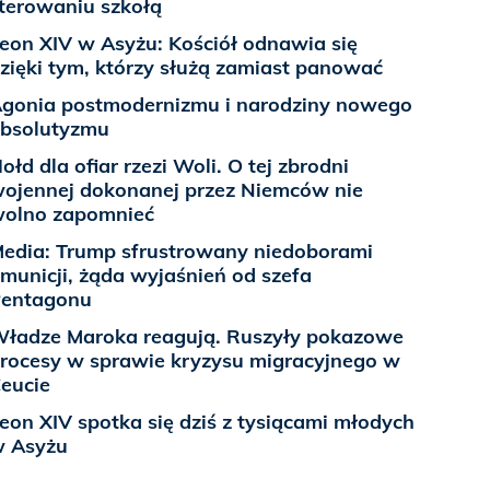
terowaniu szkołą
eon XIV w Asyżu: Kościół odnawia się
zięki tym, którzy służą zamiast panować
gonia postmodernizmu i narodziny nowego
bsolutyzmu
ołd dla ofiar rzezi Woli. O tej zbrodni
ojennej dokonanej przez Niemców nie
olno zapomnieć
edia: Trump sfrustrowany niedoborami
municji, żąda wyjaśnień od szefa
entagonu
ładze Maroka reagują. Ruszyły pokazowe
rocesy w sprawie kryzysu migracyjnego w
eucie
eon XIV spotka się dziś z tysiącami młodych
 Asyżu