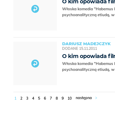
O kim opowiada fi
Włoska komedia "Habemus Pap
psychoanalityczną etiudą, w 
DARIUSZ MADEJCZYK
DODANE
15.11.2011
O kim opowiada fi
Włoska komedia "Habemus Pap
psychoanalityczną etiudą, w 
1
2
3
4
5
6
7
8
9
10