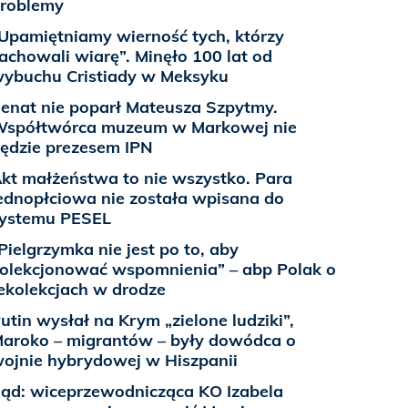
roblemy
Upamiętniamy wierność tych, którzy
achowali wiarę”. Minęło 100 lat od
ybuchu Cristiady w Meksyku
enat nie poparł Mateusza Szpytmy.
spółtwórca muzeum w Markowej nie
ędzie prezesem IPN
kt małżeństwa to nie wszystko. Para
ednopłciowa nie została wpisana do
ystemu PESEL
Pielgrzymka nie jest po to, aby
olekcjonować wspomnienia” – abp Polak o
ekolekcjach w drodze
utin wysłał na Krym „zielone ludziki”,
aroko – migrantów – były dowódca o
ojnie hybrydowej w Hiszpanii
ąd: wiceprzewodnicząca KO Izabela