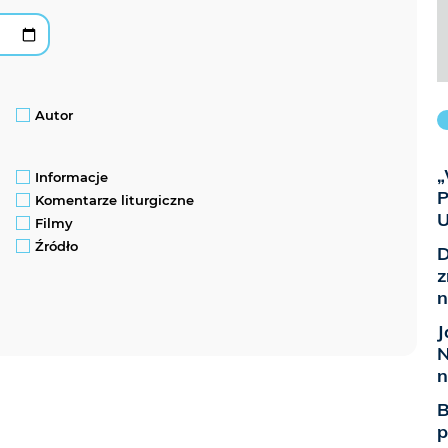
Autor
„
Informacje
P
Komentarze liturgiczne
U
Filmy
Źródło
D
z
n
J
N
n
B
p