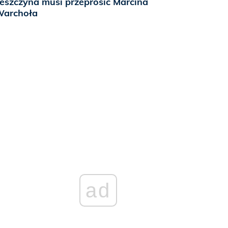
eszczyna musi przeprosić Marcina
archoła
ad