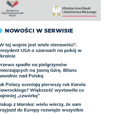
NOWOŚCI W SERWISIE
W tej wojnie jest wiele nienawiści”.
rezydent USA o szansach na pokój w
krainie
rzewo spadło na pielgrzymów
mierzających na Jasną Górę. Bilans
awałnic nad Polską
ak Polacy oceniają pierwszy rok Karola
awrockiego? Większość wystawiła co
ajmniej „czwórkę”
iskup z Maroka: wielu wierzy, że sam
rzyjazd do Europy rozwiąże wszystkie