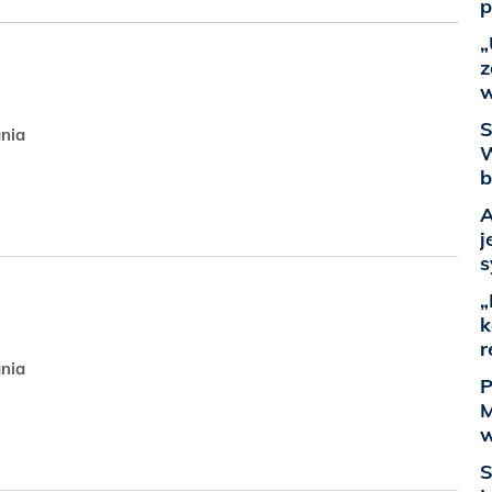
p
„
z
w
S
ania
W
b
A
j
s
„
k
r
ania
P
M
w
S