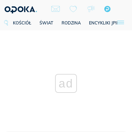
KOŚCIÓŁ
ŚWIAT
RODZINA
ENCYKLIKI JPII
SE
ad