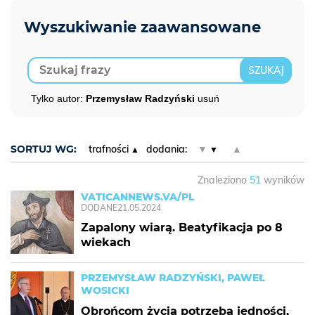
Tylko autor:
Przemysław Radzyński
usuń
SORTUJ WG:
trafności
dodania:
▼
▲
Znaleziono
51
wyników
VATICANNEWS.VA/PL
DODANE
21.05.2024
Zapalony wiarą. Beatyfikacja po 8
wiekach
PRZEMYSŁAW RADZYŃSKI, PAWEŁ
WOSICKI
Obrońcom życia potrzeba jedności,