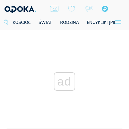
KOŚCIÓŁ
ŚWIAT
RODZINA
ENCYKLIKI JPII
SE
ad