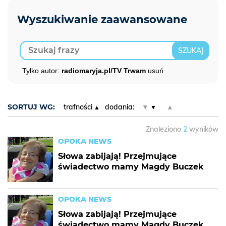
Tylko autor:
radiomaryja.pl/TV Trwam
usuń
SORTUJ WG:
trafności
dodania:
▼
▲
Znaleziono
2
wyników
OPOKA NEWS
Słowa zabijają! Przejmujące
świadectwo mamy Magdy Buczek
OPOKA NEWS
Słowa zabijają! Przejmujące
świadectwo mamy Magdy Buczek